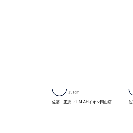
151cm
佐藤 正恵
LALAHイオン岡山店
佐