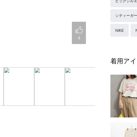
ビッグシル
シティーガ
NIKE
4
着用アイ