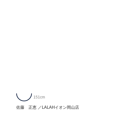
151cm
佐藤 正恵
LALAHイオン岡山店