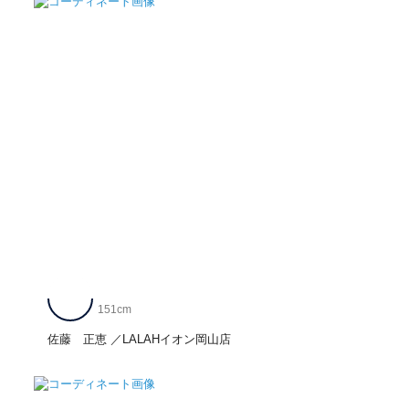
151cm
佐藤 正恵
LALAHイオン岡山店