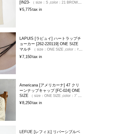
[IN23-
size：
S
color：
21 BROWN
¥
5,775
tax in
LAPUIS [ラピュイ] ハートラップチ
ョーカー [262-220119] ONE SIZE
マルチ
size：
ONE SIZE
color：
ﾏﾙﾁ
¥
7,150
tax in
Americana [アメリカーナ] 47 クリ
ーンナップキャップ [FC-024] ONE
SIZE
size：
ONE SIZE
color：
ﾌﾞﾗｯ
ｸ
¥
8,250
tax in
LEFIJE [レフィエ] リバーシブルベ