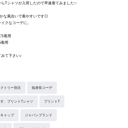
NAからTシャツが入荷したので早速着てみました✨
らかな風合いで着やすいです◎
ライクなコーデに。
ズS着用
5着用
てみて下さい♪
ァクトリー別注
低身長コーデ
す、プリントTシャツ
プリントT
ルキャップ
ジャパンブランド