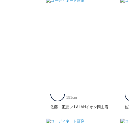
151cm
佐藤 正恵
LALAHイオン岡山店
佐