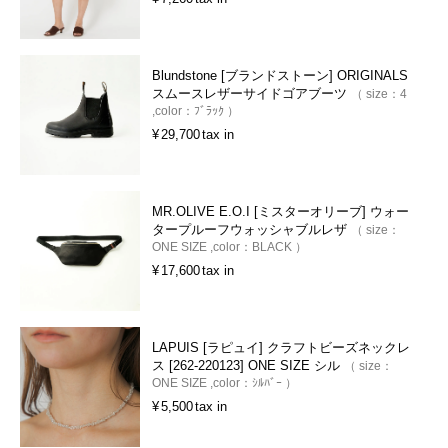
Blundstone [ブランドストーン] ORIGINALS
スムースレザーサイドゴアブーツ
size：
4
color：
ﾌﾞﾗｯｸ
¥
29,700
tax in
MR.OLIVE E.O.I [ミスターオリーブ] ウォー
タープルーフウォッシャブルレザ
size：
ONE SIZE
color：
BLACK
¥
17,600
tax in
LAPUIS [ラピュイ] クラフトビーズネックレ
ス [262-220123] ONE SIZE シル
size：
ONE SIZE
color：
ｼﾙﾊﾞｰ
¥
5,500
tax in