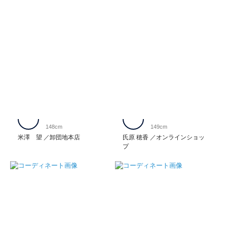
148cm
149cm
米澤 望
卸団地本店
氏原 穂香
オンラインショッ
プ