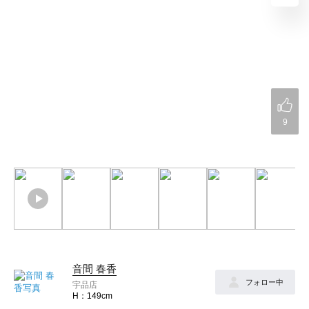
9
音間 春香
フォロー中
宇品店
149cm