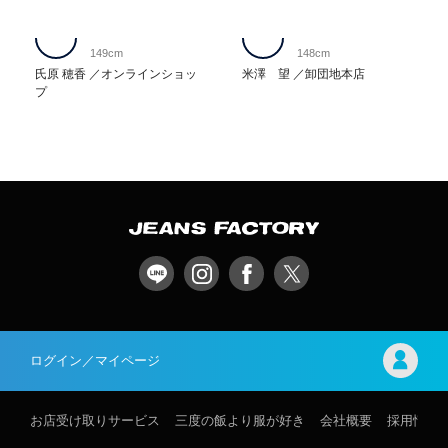
149cm
148cm
氏原 穂香
オンラインショッ
米澤 望
卸団地本店
プ
ログイン／マイページ
お店受け取りサービス
三度の飯より服が好き
会社概要
採用情報