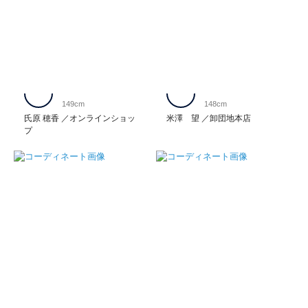
149cm
148cm
氏原 穂香
オンラインショッ
米澤 望
卸団地本店
プ