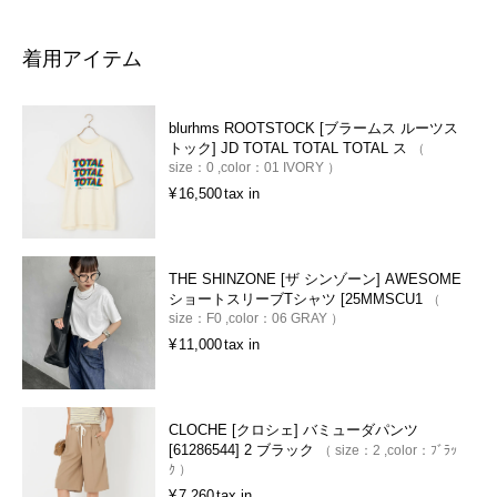
着用アイテム
blurhms ROOTSTOCK [ブラームス ルーツス
トック] JD TOTAL TOTAL TOTAL ス
size：
0
color：
01 IVORY
¥
16,500
tax in
THE SHINZONE [ザ シンゾーン] AWESOME
ショートスリーブTシャツ [25MMSCU1
size：
F0
color：
06 GRAY
¥
11,000
tax in
CLOCHE [クロシェ] バミューダパンツ
[61286544] 2 ブラック
size：
2
color：
ﾌﾞﾗｯ
ｸ
¥
7,260
tax in