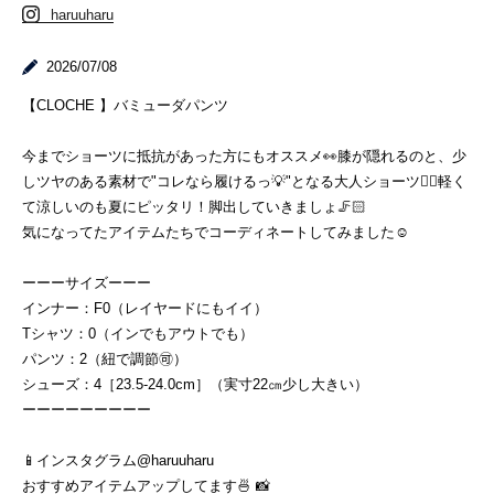
haruuharu
2026/07/08
【CLOCHE 】バミューダパンツ
今までショーツに抵抗があった方にもオススメ👀膝が隠れるのと、少
しツヤのある素材で"コレなら履けるっ💡"となる大人ショーツ☝🏻軽く
て涼しいのも夏にピッタリ！脚出していきましょ🦵🏻
気になってたアイテムたちでコーディネートしてみました☺️
ーーーサイズーーー
インナー：F0（レイヤードにもイイ）
Tシャツ：0（インでもアウトでも）
パンツ：2（紐で調節🉑）
シューズ：4［23.5-24.0cm］（実寸22㎝少し大きい）
ーーーーーーーーー
📱インスタグラム@haruuharu
おすすめアイテムアップしてます🍜 📸