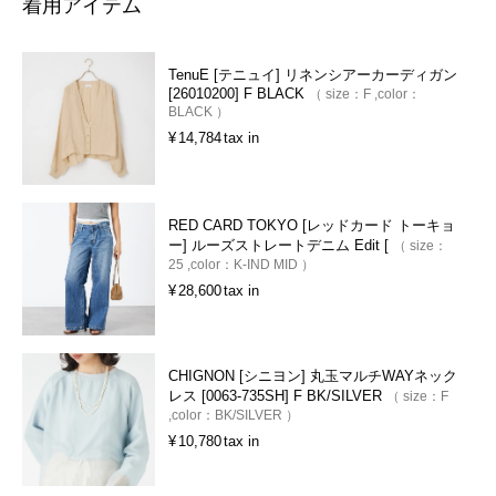
着用アイテム
TenuE [テニュイ] リネンシアーカーディガン
[26010200] F BLACK
size：
F
color：
BLACK
¥
14,784
tax in
RED CARD TOKYO [レッドカード トーキョ
ー] ルーズストレートデニム Edit [
size：
25
color：
K-IND MID
¥
28,600
tax in
CHIGNON [シニヨン] 丸玉マルチWAYネック
レス [0063-735SH] F BK/SILVER
size：
F
color：
BK/SILVER
¥
10,780
tax in