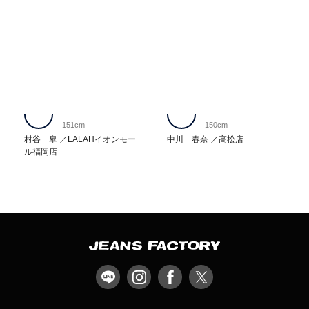
151cm
150cm
村谷 皐
LALAHイオンモー
中川 春奈
高松店
ル福岡店