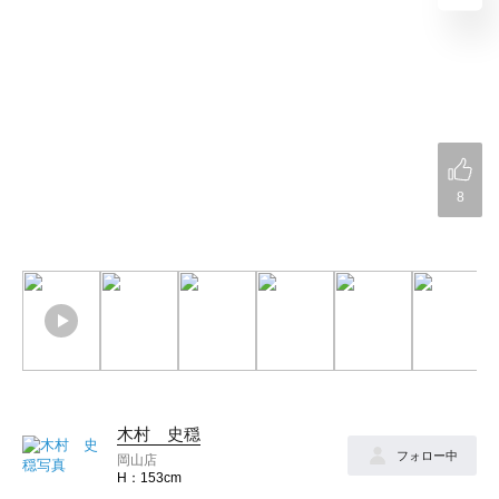
8
木村 史穏
フォロー中
岡山店
153cm