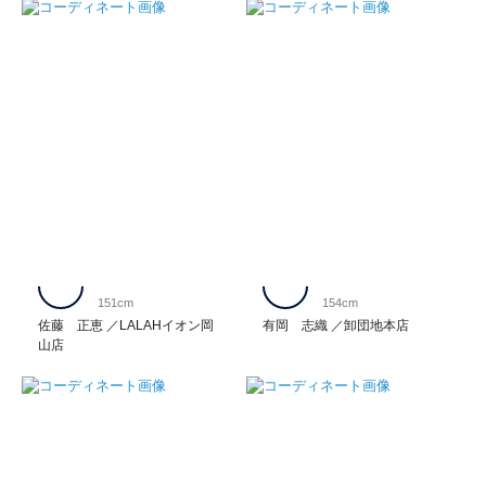
151cm
154cm
佐藤 正恵
LALAHイオン岡
有岡 志織
卸団地本店
山店