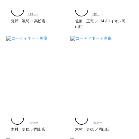
153cm
151cm
箕野 颯羽
高松店
佐藤 正恵
LALAHイオン岡
山店
153cm
153cm
木村 史穏
岡山店
木村 史穏
岡山店