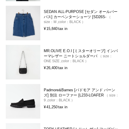
SEDAN ALL-PURPOSE [セダン オールパー
パス] カーペンターショーツ [SD26S-
size：
M
color：
BLACK
¥
15,840
tax in
MR.OLIVE E.O.I [ミスターオリーブ] インパ
ーマレザー ニートショルダーバ
size：
ONE SIZE
color：
BLACK
¥
26,400
tax in
Padmore&Barnes [パドモア アンド バーン
ズ] 別注 ローファー [L233-LOAFER
size：
9
color：
BLACK
¥
41,250
tax in