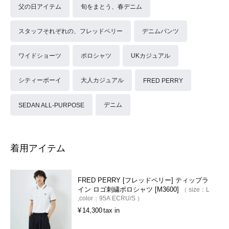
父の日アイテム
旬をまとう、春デニム
スタッフそれぞれの、フレッドペリー
デニムパンツ
ワイドショーツ
ポロシャツ
UKカジュアル
シティーボーイ
大人カジュアル
FRED PERRY
デニム
SEDAN ALL-PURPOSE
着用アイテム
FRED PERRY [フレッドペリー] ティップラ
イン ロゴ刺繍ポロシャツ [M3600]
size：
L
color：
95A ECRU/S
¥
14,300
tax in