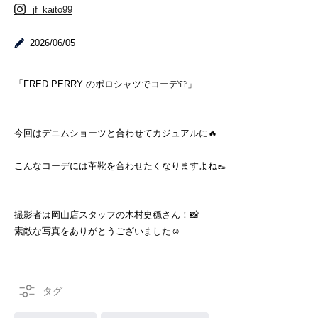
jf_kaito99
2026/06/05
「FRED PERRY のポロシャツでコーデ👕」
今回はデニムショーツと合わせてカジュアルに🔥
こんなコーデには革靴を合わせたくなりますよね👞
撮影者は岡山店スタッフの木村史穏さん！📸
素敵な写真をありがとうございました☺️