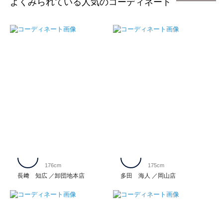
よくみられている人気のコーディネート
176cm
175cm
長﨑 知広
卸団地本店
多田 海人
岡山店