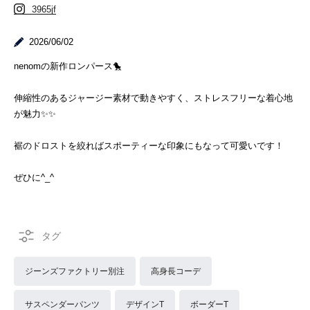
3965jf
2026/06/02
nenomの新作ロンパース🐤
伸縮性のあるジャージー素材で動きやすく、ストレスフリーな着心地
が魅力✨✨
裾のドロストを絞ればスポーティーな印象にもなって可愛いです！
ぜひに^_^
ジーンズファクトリー別注
高身長コーデ
サスペンダーパンツ
デザインT
ボーダーT