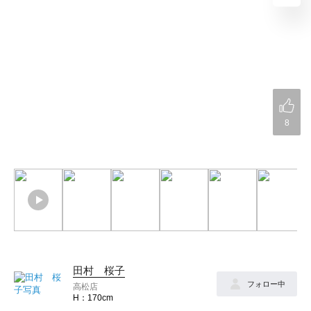
8
田村 桜子
フォロー中
高松店
170cm