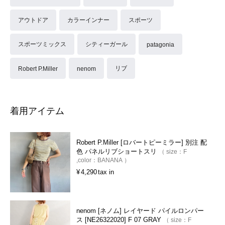
アウトドア
カラーインナー
スポーツ
スポーツミックス
シティーガール
patagonia
リブ
Robert P.Miller
nenom
着用アイテム
Robert P.Miller [ロバートピーミラー] 別注 配
色 パネルリブショートスリ
size：
F
color：
BANANA
¥
4,290
tax in
nenom [ネノム] レイヤード パイルロンパー
ス [NE26322020] F 07 GRAY
size：
F