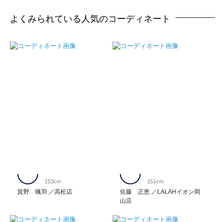
よくみられている人気のコーディネート
153cm
151cm
箕野 颯羽
高松店
佐藤 正恵
LALAHイオン岡
山店