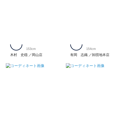
153cm
154cm
木村 史穏
岡山店
有岡 志織
卸団地本店