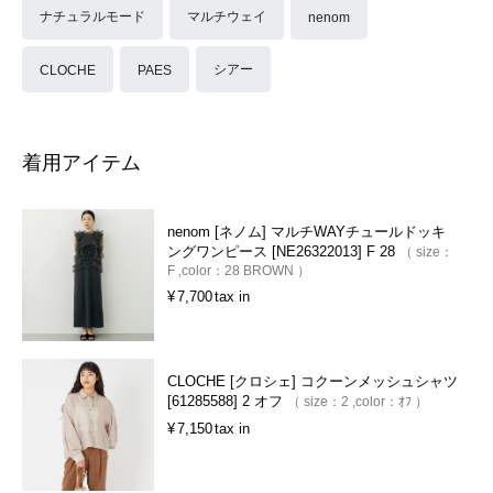
ナチュラルモード
マルチウェイ
nenom
シアー
CLOCHE
PAES
着用アイテム
nenom [ネノム] マルチWAYチュールドッキ
ングワンピース [NE26322013] F 28
size：
F
color：
28 BROWN
¥
7,700
tax in
CLOCHE [クロシェ] コクーンメッシュシャツ
[61285588] 2 オフ
size：
2
color：
ｵﾌ
¥
7,150
tax in