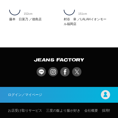
152cm
151cm
藤本 日菜乃
徳島店
村谷 皐
LALAHイオンモー
ル福岡店
ログイン／マイページ
お店受け取りサービス
三度の飯より服が好き
会社概要
採用情報