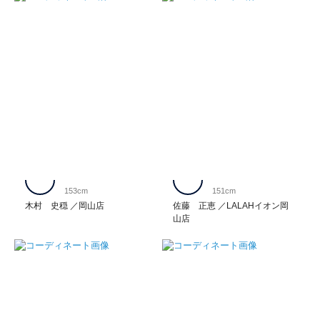
153cm
151cm
木村 史穏
岡山店
佐藤 正恵
LALAHイオン岡
山店