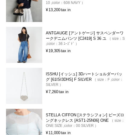
10
color：
608 NAVY
¥
13,200
tax in
ANTGAUGE [アントゲージ] サスペンダーワ
ークデニムパンツ [C2419] S 36 ユ
size：
S
color：
36 ﾕｰｽﾞﾄﾞ
¥
19,305
tax in
ISSHU [イッシュ] 3Dハートショルダーバッ
グ [61ISI3DHS] F SILVER
size：
F
color：
SILVER
¥
7,260
tax in
STELLA CIFFON [ステラシフォン] ビーズロ
ングネックレス [AST1-25N06] ONE
size：
ONE SIZE
color：
00 SILVER
¥
11,000
tax in