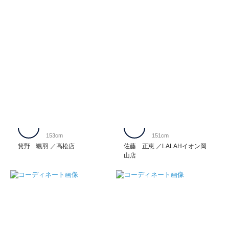
153cm
151cm
箕野 颯羽
高松店
佐藤 正恵
LALAHイオン岡
山店