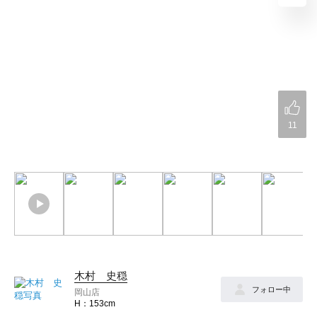
11
木村 史穏
フォロー中
岡山店
153cm