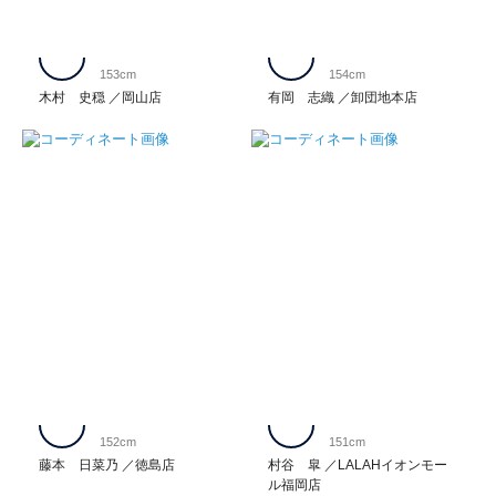
153cm
154cm
木村 史穏
岡山店
有岡 志織
卸団地本店
152cm
151cm
藤本 日菜乃
徳島店
村谷 皐
LALAHイオンモー
ル福岡店