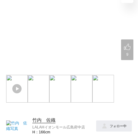
9
竹内 佐織
フォロー中
LALAHイオンモール広島府中店
166cm