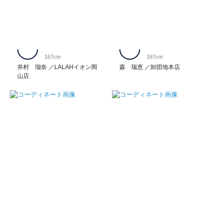
167cm
167cm
井村 瑠奈
LALAHイオン岡
森 瑞恵
卸団地本店
山店