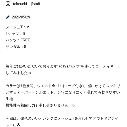
takeuchi__jfstaff
2026/05/29
メッシュT：M
Tシャツ：S
パンツ：FREE
サンダル：8
＿＿＿＿＿＿＿＿＿＿＿＿＿＿
毎年ご好評いただいております“7daysパンツ”を使ってコーディネート
してみました☺︎
カラーは7色展開、ウエスト全ゴム(コード付き)、裾にかけてスッキリ
とするテーパードシルエット、シワになりにくく濡れても乾きやすい
生地、…
機能性も着回し力も申し分ありません！✨
今回は、発色のいいオレンジにメッシュTを合わせてアウトドアテイ
ストに⛺