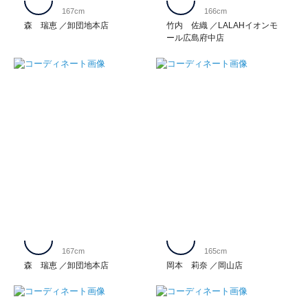
167cm
166cm
森 瑞恵
卸団地本店
竹内 佐織
LALAHイオンモ
ール広島府中店
167cm
165cm
森 瑞恵
卸団地本店
岡本 莉奈
岡山店