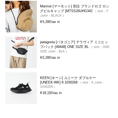
Marmot [マーモット] 別注 ブランドロゴ ロン
グビルキャップ [MTSS26UHG342
size：
F
color：
BLACK
¥
5,280
tax in
patagonia [パタゴニア] テラヴィア ミニヒッ
プパック [49448] ONE SIZE BL
size：
ONE
SIZE
color：
BLK
¥
5,280
tax in
KEEN [キーン] ユニーク ダブルケー
[UNEEK-WK] 8 1030269
size：
8
color：
1030269
¥
18,150
tax in