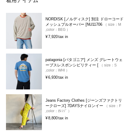
着用アイテム
NORDISK [ノルディスク] 別注 ドローコード
メッシュプルオーバー [NU11706
size：
M
color：
BEG
¥
7,920
tax in
patagonia [パタゴニア] メンズ グレートウェ
ーブスレスポンシビリティー [
size：
S
color：
WHI
¥
6,930
tax in
Jeans Factory Clothes [ジーンズファクトリ
ークローズ] 7DAYSナイロンイー
size：
F
color：
ｵﾚﾝｼﾞ
¥
8,800
tax in