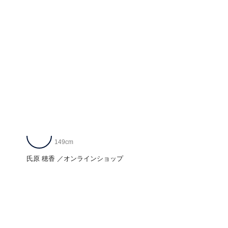
149cm
氏原 穂香
オンラインショップ