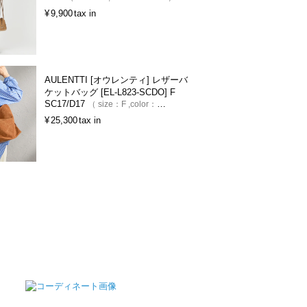
¥
9,900
tax in
AULENTTI [オウレンティ] レザーバ
ケットバッグ [EL-L823-SCDO] F
SC17/D17
size：
F
color：
SC17/D17 C
¥
25,300
tax in