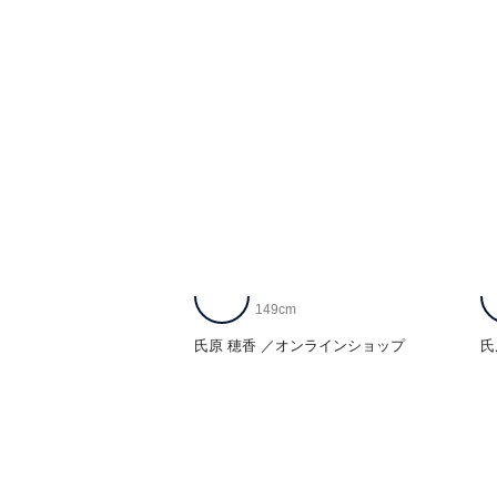
149cm
氏原 穂香
オンラインショップ
氏