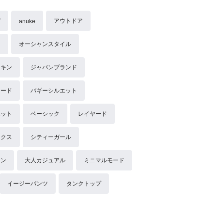
デ
アウトドア
anuke
ク
オーシャンスタイル
スキン
ジャパンブランド
モード
バギーシルエット
エット
ベーシック
レイヤード
ックス
シティーガール
ニン
大人カジュアル
ミニマルモード
イージーパンツ
タンクトップ