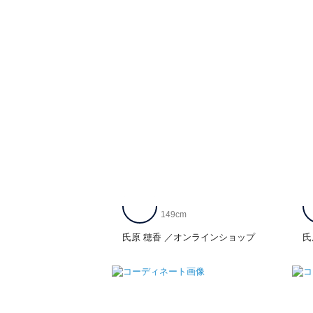
149cm
氏原 穂香
オンラインショップ
氏