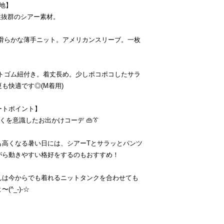
地】
性抜群のシアー素材。
:滑らかな薄手ニット。アメリカンスリーブ。一枚
ストゴム紐付き。着丈長め。少しポコポコしたサラ
も快適です◎(M着用)
ートポイント】
くを意識したお出かけコーデ 👜👔
も高くなる暑い日には、シアーTとサラッとパンツ
がら動きやすい格好をするのもおすすめ！
んは今からでも着れるニットタンクを合わせても
(^_-)-☆