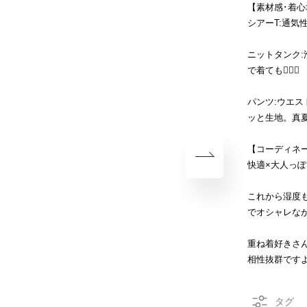
【素材感･着心
シアーT:通気
ニットタンク
で着ても🙆🏻‍♀️
パンツ:ウエ
ッと生地。真夏
【コーディネ
快適×大人っぽ
これから湿度
でオシャレな
重ね着好きさ
相性抜群ですよ〜