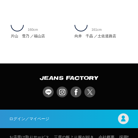
160cm
161cm
片山 雪乃
福山店
向井 千晶
土佐道路店
ログイン／マイページ
お店受け取りサービス
三度の飯より服が好き
会社概要
採用情報