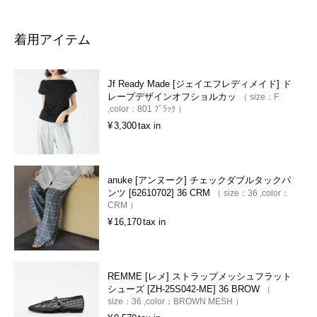
着用アイテム
Jf Ready Made [ジェイエフレディメイド] ド
レープデザインオフショルカッ
size：
F
color：
801 ﾌﾞﾗｯｸ
¥
3,300
tax in
anuke [アンヌーク] チェックダブルタックパ
ンツ [62610702] 36 CRM
size：
36
color：
CRM
¥
16,170
tax in
REMME [レメ] ストラップメッシュフラット
シューズ [ZH-25S042-ME] 36 BROW
size：
36
color：
BROWN MESH