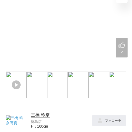
2
三橋 玲奈
フォロー中
徳島店
160cm