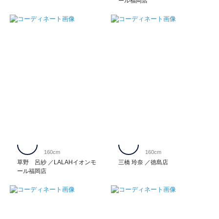
ール福岡店
160cm
160cm
草野 呂紗
LALAHイオンモ
三橋 玲奈
徳島店
ール福岡店