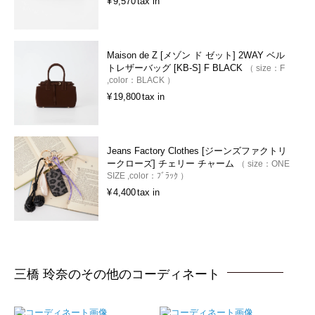
¥
9,570
tax in
Maison de Z [メゾン ド ゼット] 2WAY ベル
トレザーバッグ [KB-S] F BLACK
size：
F
color：
BLACK
¥
19,800
tax in
Jeans Factory Clothes [ジーンズファクトリ
ークローズ] チェリー チャーム
size：
ONE
SIZE
color：
ﾌﾞﾗｯｸ
¥
4,400
tax in
三橋 玲奈のその他のコーディネート