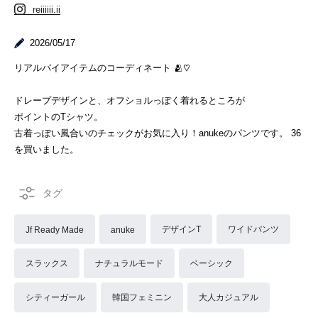
reiiiiii.ii
2026/05/17
リアルバイアイテムのコーディネート 🫂♡
ドレープデザインと、オフショルっぽく着れるところが
ポイントのTシャツ。
古着っぽい風合いのチェックがお気に入り！anukeのパンツです。 36
を買いました。
デザインT
ワイドパンツ
Jf Ready Made
anuke
スラックス
ナチュラルモード
ベーシック
シティーガール
韓国フェミニン
大人カジュアル