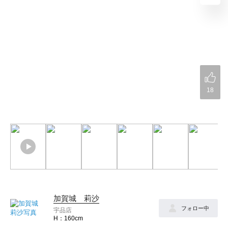
18
加賀城 莉沙
フォロー中
宇品店
160cm