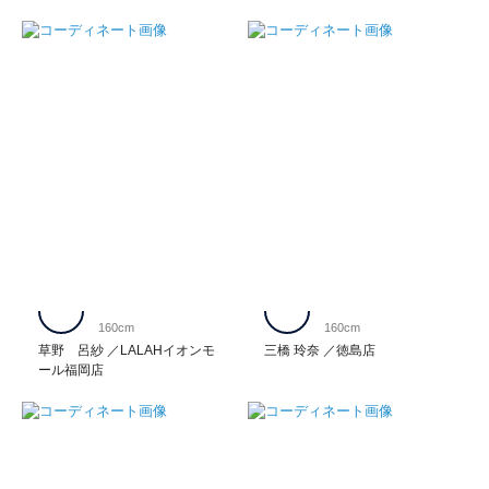
160cm
160cm
草野 呂紗
LALAHイオンモ
三橋 玲奈
徳島店
ール福岡店