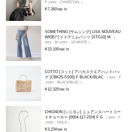
F
color：
CHARCOAL
¥
7,260
tax in
SOMETHING [サムシング] LISA NOUVEAU
WIDE/ワイドデニムパンツ [STG10] M
size：
M
color：
18 WHITE
¥
23,100
tax in
COTTO [コット] アバカスクエアハンドバッ
グ [CBK25-SS05] F BLACK/BLAC
size：
F
color：
BLACK/BLAC
¥
12,320
tax in
CHIGNON [シニヨン] ニュアンスハートコー
ドチョーカー [0054-117-2SH] F G
size：
F
color：
GOLD
¥
3,234
tax in