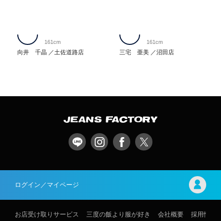
161cm
161cm
向井 千晶
土佐道路店
三宅 亜美
沼田店
ログイン／マイページ
お店受け取りサービス
三度の飯より服が好き
会社概要
採用情報