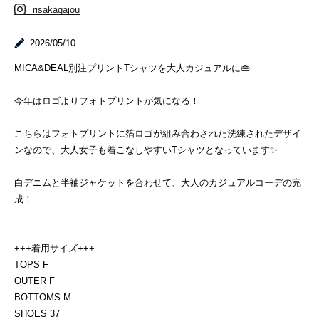
risakagajou
2026/05/10
MICA&DEAL別注プリントTシャツを大人カジュアルに👜
今年はロゴよりフォトプリントが気になる！
こちらはフォトプリントに箔ロゴが組み合わされた洗練されたデザイ
ンなので、大人女子も着こなしやすいTシャツとなっています✨
白デニムと半袖ジャケットを合わせて、大人のカジュアルコーデの完
成！
+++着用サイズ+++
TOPS F
OUTER F
BOTTOMS M
SHOES 37