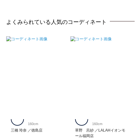
よくみられている人気のコーディネート
160cm
160cm
三橋 玲奈
徳島店
草野 呂紗
LALAHイオンモ
ール福岡店