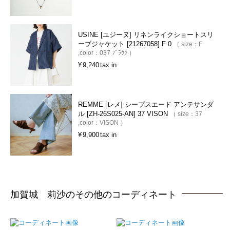
USINE [ユジーヌ] リネンライクショートスリ
ーブジャケット [21267058] F 0
size：
F
color：
037 ﾌﾞﾗｳﾝ
¥
9,240
tax in
REMME [レメ] シープスエード アンテサンダ
ル [ZH-26S025-AN] 37 VISON
size：
37
color：
VISON
¥
9,900
tax in
加賀城 莉沙のその他のコーディネート