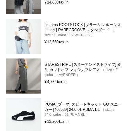
¥
14,850
tax in
blurhms ROOTSTOCK [ブラームス ルーツス
トック] RAREGROOVE スタンダード
size：
0
color：
02 WHT/BLK
¥
12,650
tax in
STAR&STRIPE [スターアンドストライプ] 別
注 カットオフ マキシ丈フレアス
size：
F
color：
LAVENDER
¥
4,752
tax in
PUMA [プーマ] スピードキャット GO スニー
カー [403589] 24.0 01 PUMA BL
size：
24.0
color：
01 PUMA BL
¥
13,200
tax in