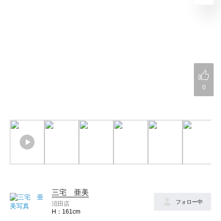
0
三宅 亜美
フォロー中
沼田店
161cm