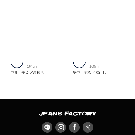
164cm
160cm
中井 美音
高松店
安中 茉祐
福山店