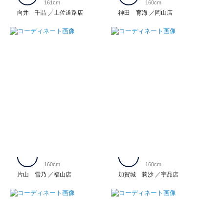
161cm
160cm
向井 千晶
土佐道路店
神田 育海
岡山店
160cm
160cm
片山 雪乃
福山店
加賀城 莉沙
宇品店