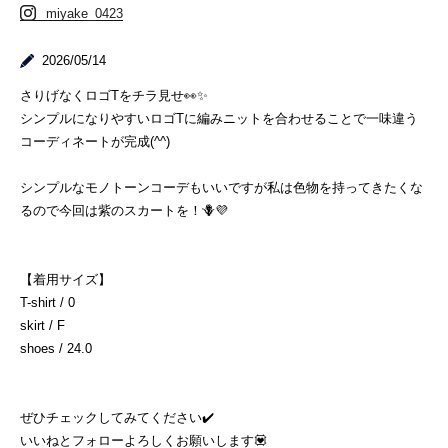
miyake_0423
2026/05/14
さりげなくロゴTをチラ見せ👀✨
シンプルになりやすいロゴTに編みニットを合わせることで一味違う
コーディネートが完成(^^)
シンプルなモノトーンコーデもいいですが私は色物を持ってきたくな
るので今回は紫のスカートを！🪻💜
【着用サイズ】
T-shirt / 0
skirt / F
shoes / 24.0
ぜひチェックしてみてください✔️
いいねとフォローよろしくお願いします💟