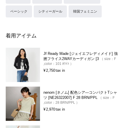
ベーシック
シティーガール
韓国フェミニン
着用アイテム
Jf Ready Made [ジェイエフレディメイド] 強
撚フライス2WAYカーディガン [3
size：
F
color：
101 ﾎﾜｲﾄ
¥
2,750
tax in
nenom [ネノム] 配色シア―コンパクトTシャ
ツ [NE26322007] F 28 BRN/PPL
size：
F
color：
28 BRN/PPL
¥
2,970
tax in