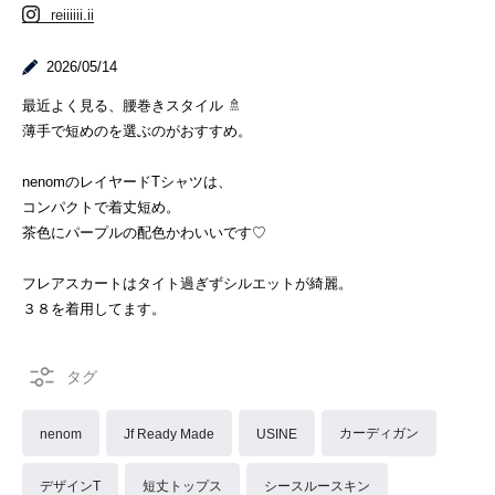
reiiiiii.ii
2026/05/14
最近よく見る、腰巻きスタイル 🚿
薄手で短めのを選ぶのがおすすめ。
nenomのレイヤードTシャツは、
コンパクトで着丈短め。
茶色にパープルの配色かわいいです♡
フレアスカートはタイト過ぎずシルエットが綺麗。
３８を着用してます。
カーディガン
nenom
Jf Ready Made
USINE
デザインT
短丈トップス
シースルースキン