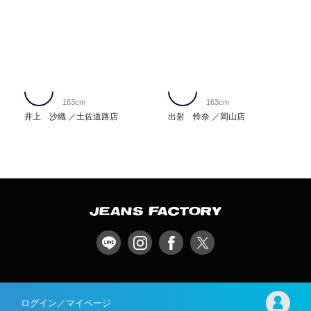
163cm
163cm
井上 沙織
土佐道路店
出射 怜奈
岡山店
ログイン／マイページ