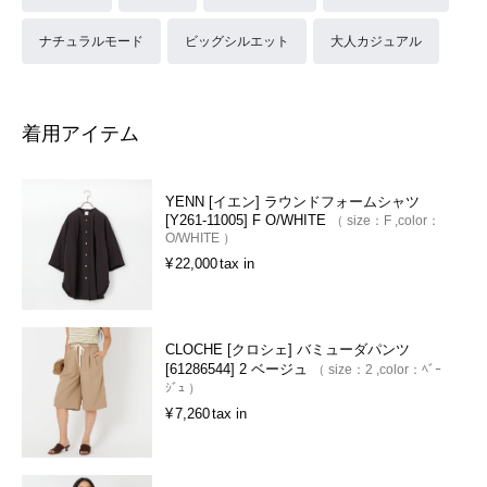
ナチュラルモード
ビッグシルエット
大人カジュアル
着用アイテム
YENN [イエン] ラウンドフォームシャツ
[Y261-11005] F O/WHITE
size：
F
color：
O/WHITE
¥
22,000
tax in
CLOCHE [クロシェ] バミューダパンツ
[61286544] 2 ベージュ
size：
2
color：
ﾍﾞｰ
ｼﾞｭ
¥
7,260
tax in