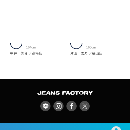
164cm
160cm
中井 美音
高松店
片山 雪乃
福山店