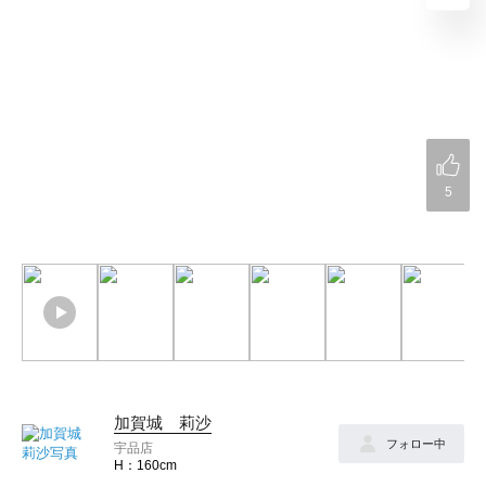
5
加賀城 莉沙
フォロー中
宇品店
160cm