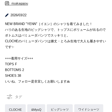
risakagajou
2026/03/22
NEW BRAND "YENN"［イエン］のシャツを着てみました！
ハリのある生地のビッグシャツで、トップスにボリュームが出るので
ボトムスはバミューダパンツでスッキリと。
CLOCHEのバミューダパンツは膝丈・とろみ生地で大人も履きやすい
です✨
+++着用サイズ+++
TOPS F
BOTTOMS 2
SHOES 38
いいね、フォロー是非宜しくお願いします🙏
ビッグシャツ
ワイドショーツ
CLOCHE
&MyuQ