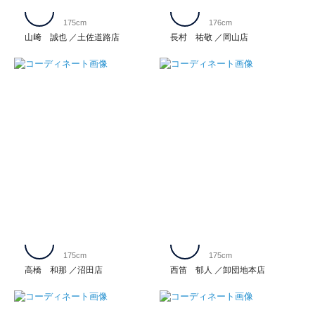
175cm
176cm
山﨑 誠也
土佐道路店
長村 祐敬
岡山店
175cm
175cm
高橋 和那
沼田店
西笛 郁人
卸団地本店