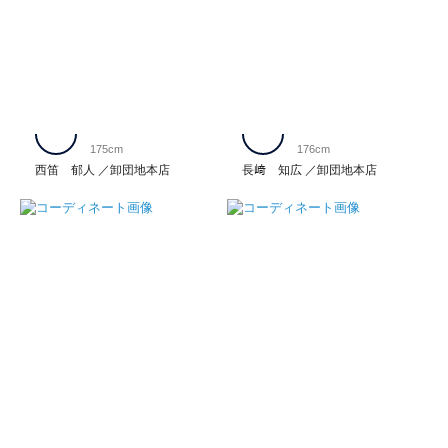
175cm
176cm
西笛 郁人
卸団地本店
長﨑 知広
卸団地本店