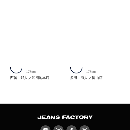
175cm
175cm
西笛 郁人
卸団地本店
多田 海人
岡山店