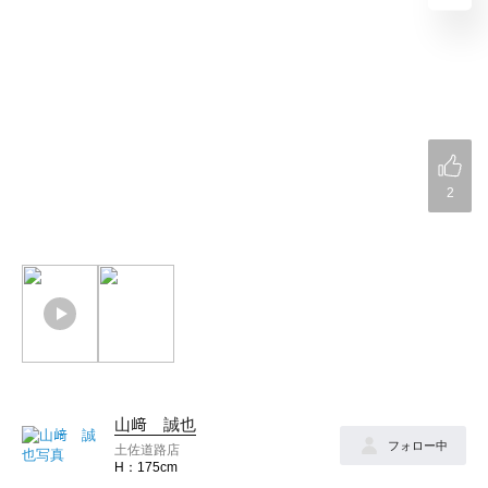
2
山﨑 誠也
フォロー中
土佐道路店
175cm