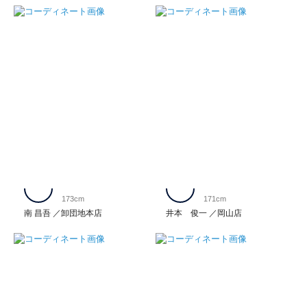
173cm
171cm
南 昌吾
卸団地本店
井本 俊一
岡山店