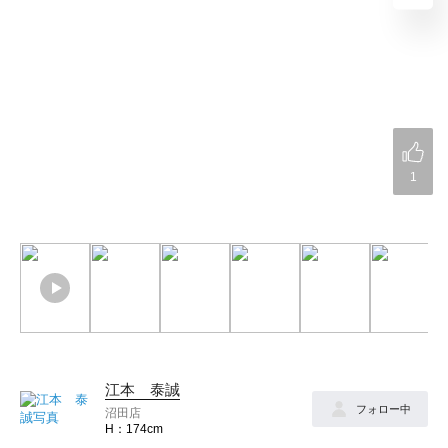
1
江本 泰誠
フォロー中
沼田店
174cm