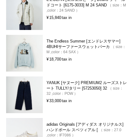
ドコート [6175-3033] M 24 SAND
size：
M
color：
24 SAND
¥
15,840
tax in
The Endless Summer [エンドレスサマー]
4BUHIサーファースウェットパーカ
size：
M
color：
64 SAX
¥
18,700
tax in
YANUK [ヤヌーク] PREMIUM2 ルーズストレ
ート TULLY/タリー [57253050] 32
size：
32
color：
POW
¥
33,000
tax in
adidas Originals [アディダス オリジナルス]
ハンドボール スペツィアル [
size：
27.0
color：
IF7086