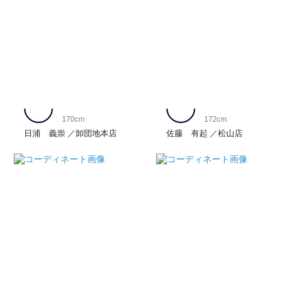
170cm
172cm
日浦 義崇
卸団地本店
佐藤 有起
松山店