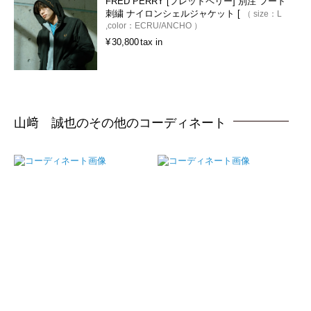
FRED PERRY [フレッドペリー] 別注 フード
刺繍 ナイロンシェルジャケット [
size：
L
color：
ECRU/ANCHO
¥
30,800
tax in
山﨑 誠也のその他のコーディネート