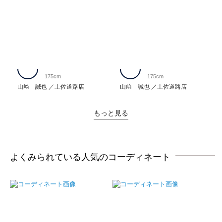
175cm
175cm
山﨑 誠也
土佐道路店
山﨑 誠也
土佐道路店
もっと見る
よくみられている人気のコーディネート