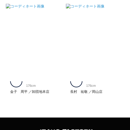
176cm
176cm
金子 周平
卸団地本店
長村 祐敬
岡山店