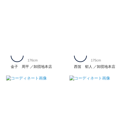
176cm
175cm
金子 周平
卸団地本店
西笛 郁人
卸団地本店