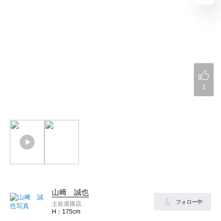
2
山﨑 誠也
フォロー中
土佐道路店
175cm