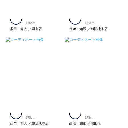
175cm
176cm
多田 海人
岡山店
長﨑 知広
卸団地本店
175cm
175cm
西笛 郁人
卸団地本店
高橋 和那
沼田店