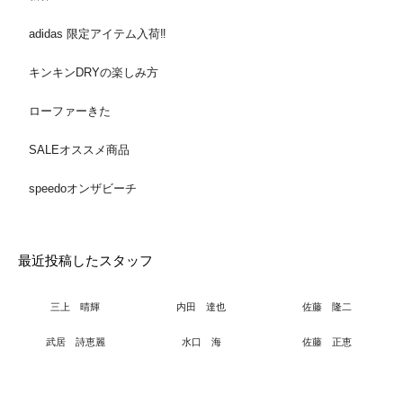
adidas 限定アイテム入荷‼️
キンキンDRYの楽しみ方
ローファーきた
SALEオススメ商品
speedoオンザビーチ
最近投稿したスタッフ
三上 晴輝
内田 達也
佐藤 隆二
武居 詩恵麗
水口 海
佐藤 正恵