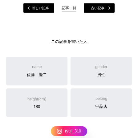
記事一覧
新しい記事
古い記事
この記事を書いた人
name
gender
佐藤 隆二
男性
belong
height(cm)
宇品店
180
ryuji_310