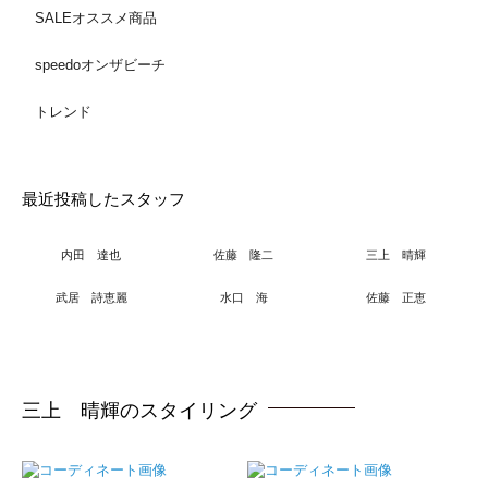
SALEオススメ商品
speedoオンザビーチ
トレンド
最近投稿したスタッフ
内田 達也
佐藤 隆二
三上 晴輝
武居 詩恵麗
水口 海
佐藤 正恵
三上 晴輝のスタイリング