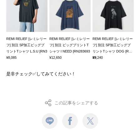
REMI RELIEF [レミレリー
REMI RELIEF [レミレリー
REMI RELIEF [レミレリー
フ] 別注 SP加工ビッグプ
フ] 別注 ビッグプリントT
フ] 別注 SP加工ビッグプ
リントTシャツ L.S.U [RN3
シャツ I NEED [RN283693
リントTシャツ DOG [RN2
¥8,085
¥12,650
83
¥9,240
是非チェック✅してみてください！
この記事をシェアする