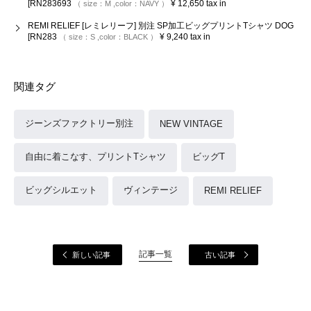
[RN283693
¥
12,650
tax in
size：
M
color：
NAVY
REMI RELIEF [レミレリーフ] 別注 SP加工ビッグプリントTシャツ DOG
[RN283
¥
9,240
tax in
size：
S
color：
BLACK
関連タグ
ジーンズファクトリー別注
NEW VINTAGE
自由に着こなす、プリントTシャツ
ビッグT
ビッグシルエット
ヴィンテージ
REMI RELIEF
記事一覧
新しい記事
古い記事