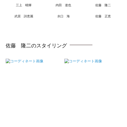
三上 晴輝
内田 達也
佐藤 隆二
武居 詩恵麗
水口 海
佐藤 正恵
佐藤 隆二のスタイリング