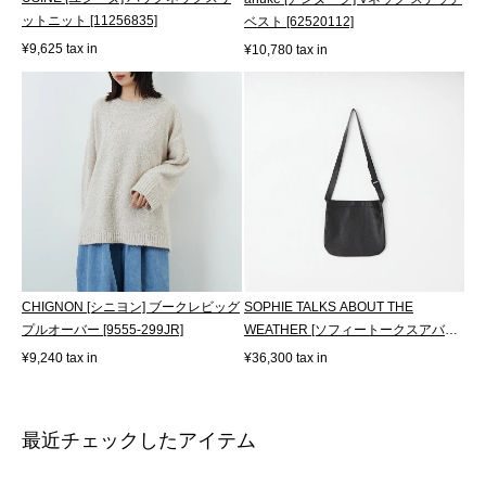
ットニット [11256835]
ベスト [62520112]
¥9,625 tax in
¥10,780 tax in
CHIGNON [シニヨン] ブークレビッグ
SOPHIE TALKS ABOUT THE
プルオーバー [9555-299JR]
WEATHER [ソフィートークスアバウ
トザウェザー] レ...
¥9,240 tax in
¥36,300 tax in
最近チェックしたアイテム