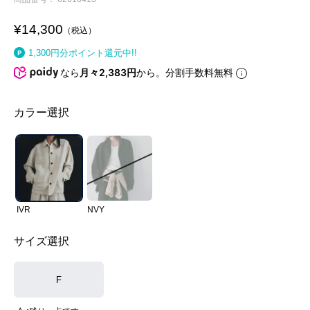
¥
14,300
税込
1,300
円分ポイント還元中!!
なら
月々2,383円
から。分割手数料無料
カラー選択
IVR
NVY
サイズ選択
F