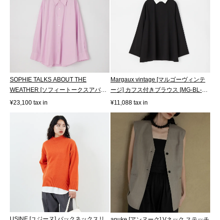
SOPHIE TALKS ABOUT THE
Margaux vintage [マルゴーヴィンテ
WEATHER [ソフィートークスアバウ
ージ] カフス付きブラウス [MG-BL-
トザウェザー] オ...
26006...
¥23,100 tax in
¥11,088 tax in
USINE [ユジーヌ] バックネックスリ
anuke [アンヌーク] Vネック ステッチ