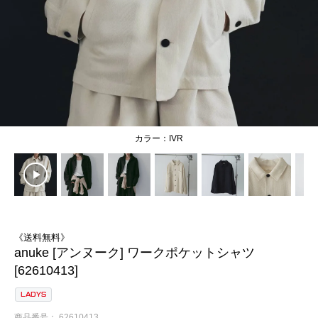
IVR
《送料無料》
anuke [アンヌーク] ワークポケットシャツ
[62610413]
LADYS
商品番号
62610413