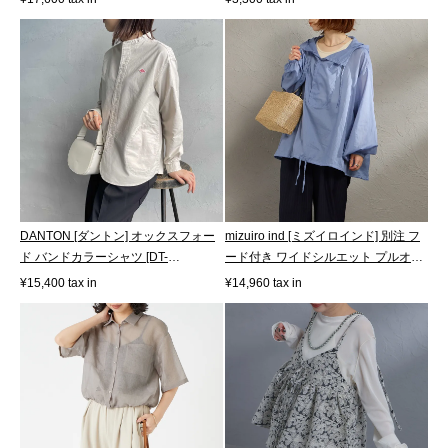
DANTON [ダントン] オックスフォー
mizuiro ind [ミズイロインド] 別注 フ
ド バンドカラーシャツ [DT-
ード付き ワイドシルエット プルオ
B0279SOX]
ー...
¥15,400 tax in
¥14,960 tax in