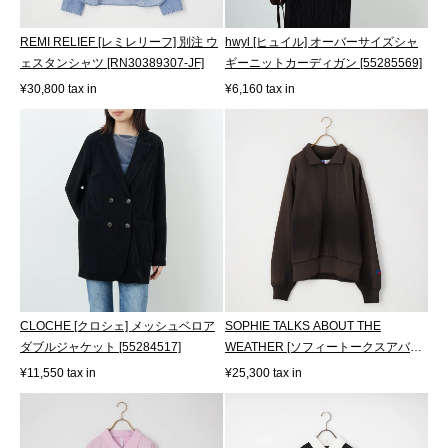
REMI RELIEF [レミレリーフ] 別注 ウ
hwyl [ヒュイル] オーバーサイズシャ
ェスタンシャツ [RN30389307-JF]
ギーニットカーディガン [55285569]
¥30,800 tax in
¥6,160 tax in
CLOCHE [クロシェ] メッシュベロア
SOPHIE TALKS ABOUT THE
ダブルジャケット [55284517]
WEATHER [ソフィートークスアバウ
トザウェザー] RU...
¥11,550 tax in
¥25,300 tax in