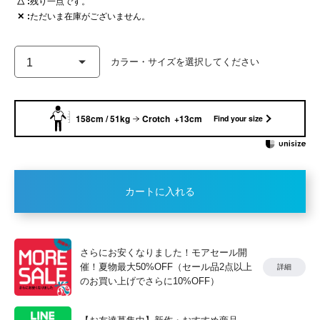
△
残り一点です。
✕
ただいま在庫がございません。
158cm / 51kg
Crotch +13cm
Find your size
カートに入れる
さらにお安くなりました！モアセール開
催！夏物最大50%OFF（セール品2点以上
詳細
のお買い上げでさらに10%OFF）