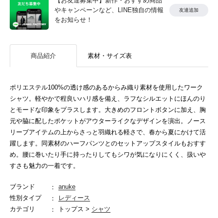
【お友達募集中】新作・おすすめ商品
やキャンペーンなど、LINE独自の情報
友達追加
をお知らせ！
商品紹介
素材・サイズ表
ポリエステル100%の透け感のあるからみ織り素材を使用したワーク
シャツ。軽やかで程良いハリ感を備え、ラフなシルエットにほんのり
とモードな印象をプラスします。大きめのフロントボタンに加え、胸
元や脇に配したポケットがアウターライクなデザインを演出。ノース
リーブアイテムの上からさっと羽織れる軽さで、春から夏にかけて活
躍します。同素材のハーフパンツとのセットアップスタイルもおすす
め。腰に巻いたり手に持ったりしてもシワが気になりにくく、扱いや
すさも魅力の一着です。
ブランド
anuke
性別タイプ
レディース
カテゴリ
トップス >
シャツ