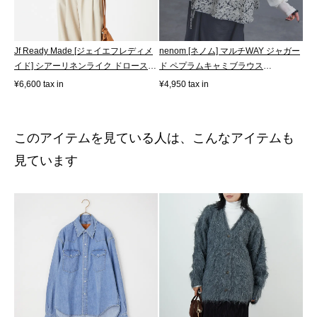
Jf Ready Made [ジェイエフレディメ
nenom [ネノム] マルチWAY ジャガー
イド] シアーリネンライク ドロースト
ド ペプラムキャミブラウス
リ...
[NE26312007...
¥6,600 tax in
¥4,950 tax in
このアイテムを見ている人は、こんなアイテムも
見ています