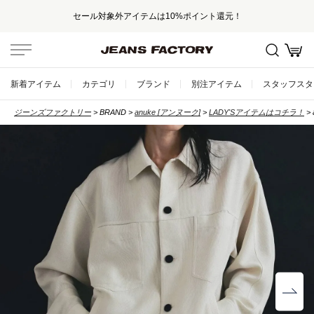
セール対象外アイテムは10%ポイント還元！
新着アイテム
カテゴリ
ブランド
別注アイテム
スタッフスタ
ジーンズファクトリー
BRAND
anuke [アンヌーク]
LADY'Sアイテムはコチラ！