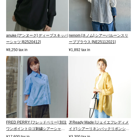
anuke [アンヌーク] ディープスキッパ
nenom [ネノム] シアーバルーンスリ
ーシャツ [62520412]
ーブブラウス [NE25112021]
¥8,250 tax in
¥1,892 tax in
FRED PERRY [フレッドペリー] 別注
Jf Ready Made [ジェイエフレディメ
ワンポイントロゴ刺繍シアーシャツ
イド] シアーリネンバックリボンシャ
[FPW...
ツ...
¥17,600 tax in
¥3,300 tax in