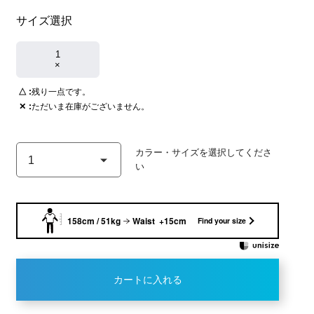
サイズ選択
1
×
△
残り一点です。
BIANCO
✕
ただいま在庫がございません。
158cm / 51kg
Waist +15cm
Find your size
カートに入れる