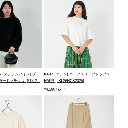
FON [ステラシフォン] プー
Kelen [ケレン] ハーフスリーブトップス
ドブラウス [ST4-2...
HARP [LKL26HCS2025]
¥4,290 tax in