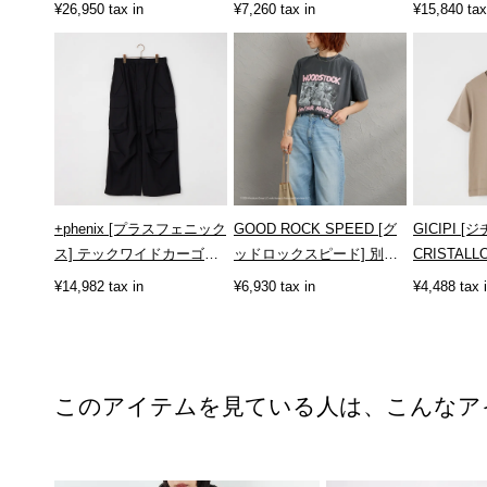
[CC-26SS-SH02]
¥26,950 tax in
¥7,260 tax in
¥15,840 tax
+phenix [プラスフェニック
GOOD ROCK SPEED [グ
GICIPI [
ス] テックワイドカーゴパ
ッドロックスピード] 別注
CRISTAL
ンツ [POB-26008F]
WOODSTOCK ロックプリ
ロ クルー
¥14,982 tax in
¥6,930 tax in
¥4,488 tax 
ントT...
[2613P]
このアイテムを見ている人は、こんなア