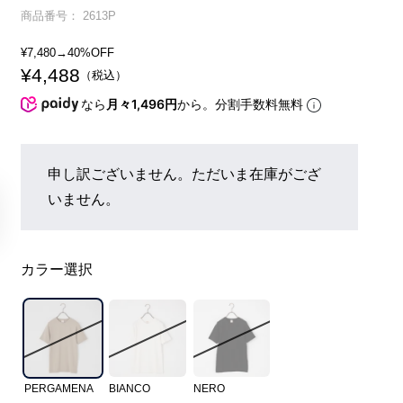
商品番号
2613P
¥
7,480
→40%OFF
¥
4,488
税込
なら
月々1,496円
から。分割手数料無料
申し訳ございません。ただいま在庫がござ
いません。
カラー選択
PERGAMENA
BIANCO
NERO