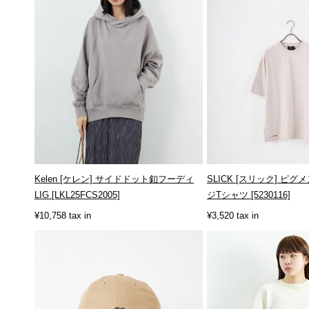
Kelen [ケレン] サイドドット釦フーディ
SLICK [スリック] ピ
LIG [LKL25FCS2005]
ジTシャツ [5230116]
¥10,758 tax in
¥3,520 tax in