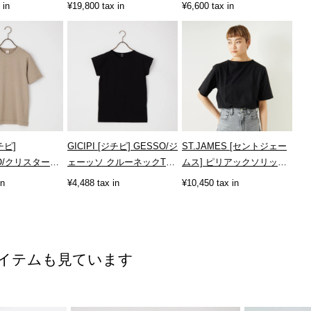
BUCKLE-MULE]
02]
 in
¥19,800 tax in
¥6,600 tax in
ジチピ]
GICIPI [ジチピ] GESSO/ジ
ST.JAMES [セントジェー
LO/クリスターッ
ェーッソ クルーネックTシ
ムス] ピリアックソリッドT
ネックTシャツ
ャツ [2616P]
シャツ [PIRIAC-SD]
in
¥4,488 tax in
¥10,450 tax in
イテムも見ています