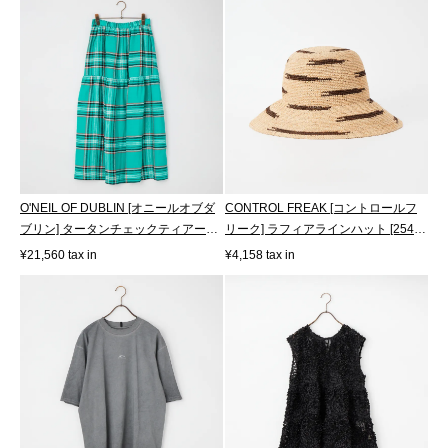
O'NEIL OF DUBLIN [オニールオブダ
CONTROL FREAK [コントロールフ
ブリン] タータンチェックティアード
リーク] ラフィアラインハット [254-
スカ...
121708]
¥21,560 tax in
¥4,158 tax in