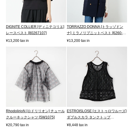
DIGNITE COLLIER [ディニテコリエ]
TORRAZZO DONNA [トラッゾドン
レースベスト [80267107]
ナ] ミラノリブニットベスト [6260-
410]
¥13,200 tax in
¥13,200 tax in
RhodolirioN [ロドリリオン] チュール
ESTROISLOSE [エストゥロワルーズ]
クルーネックシャツ [SW1075]
ダブルスカラ タンクトップ
[EC26108]
¥20,790 tax in
¥8,448 tax in