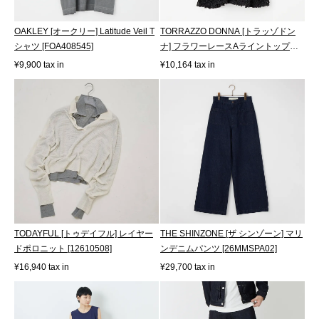
OAKLEY [オークリー] Latitude Veil T
TORRAZZO DONNA [トラッゾドン
シャツ [FOA408545]
ナ] フラワーレースAライントップス
[6265-57...
¥9,900 tax in
¥10,164 tax in
TODAYFUL [トゥデイフル] レイヤー
THE SHINZONE [ザ シンゾーン] マリ
ドポロニット [12610508]
ンデニムパンツ [26MMSPA02]
¥16,940 tax in
¥29,700 tax in