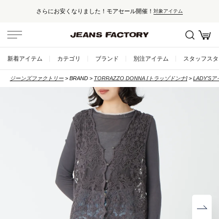
セール対象外アイテムは10%ポイント還元！
新着アイテム
カテゴリ
ブランド
別注アイテム
スタッフスタ
ジーンズファクトリー
BRAND
TORRAZZO DONNA [トラッゾドンナ]
LADY'