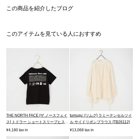
この商品を紹介したブログ
このアイテムを見ている人におすすめ
THE NORTH FACE [ザ ノースフェイ
tumugu: [ツムグ] ラミーテンセルツイ
ス] トドラー ショートスリーブヒスト
ル サイドリボンブラウス [TB26112]
リカ...
¥4,180 tax in
¥13,068 tax in