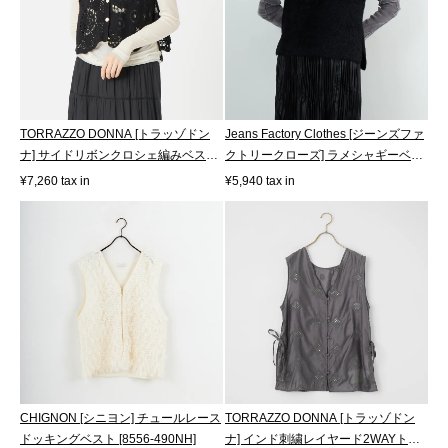
TORRAZZO DONNA [トラッゾドン
Jeans Factory Clothes [ジーンズファ
ナ] サイドリボンクロシェ編みベスト
クトリークローズ] ラメシャギーベ
[6265-5...
ス...
¥7,260 tax in
¥5,940 tax in
CHIGNON [シニヨン] チュールレース
TORRAZZO DONNA [トラッゾドン
ドッキングベスト [8556-490NH]
ナ] インド刺繍レイヤード2WAYトッ