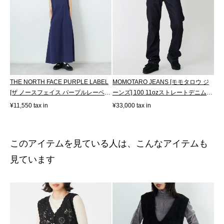
THE NORTH FACE PURPLE LABEL
MOMOTARO JEANS [モモタロウ ジ
[ザ ノースフェイス パープルレーベ
ーンズ] 100 11ozストレートデニムパ
ル] コッ...
ンツ [M...
¥11,550 tax in
¥33,000 tax in
このアイテムを見ている人は、こんなアイテムも
見ています