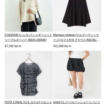
CHIGNON [シニヨン] シャギーニット
Margaux vintage [マルゴーヴィンテ
ソープルオーバー [8645-290MK]
ージ] カフス付きブラウス [MG-BL-
26006...
¥7,392 tax in
¥11,088 tax in
ROTA CANAL [ロタ カナル] ペルシャ
emmi [エミ] バルーンショートパンツ