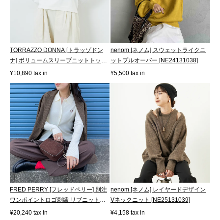
TORRAZZO DONNA [トラッゾドン
nenom [ネノム] スウェットライクニ
ナ] ボリュームスリーブニットトップ
ットプルオーバー [NE24131038]
ス [6263...
¥10,890 tax in
¥5,500 tax in
FRED PERRY [フレッドペリー] 別注
nenom [ネノム] レイヤードデザイン
ワンポイントロゴ刺繍 リブニットポ
Vネックニット [NE25131039]
ロシ...
¥20,240 tax in
¥4,158 tax in