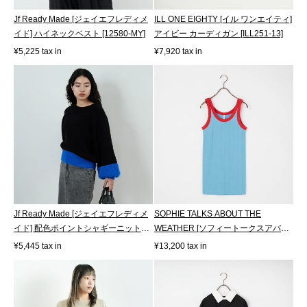
Jf Ready Made [ジェイエフレディメ
ILL ONE EIGHTY [イル ワンエイティ]
イド] ハイネックベスト [12580-MY]
アイビー カーディガン [ILL251-13]
¥5,225 tax in
¥7,920 tax in
Jf Ready Made [ジェイエフレディメ
SOPHIE TALKS ABOUT THE
イド] 配色ポイントシャギーニット
WEATHER [ソフィートークスアバウ
[986...
トザウェザー] レ...
¥5,445 tax in
¥13,200 tax in