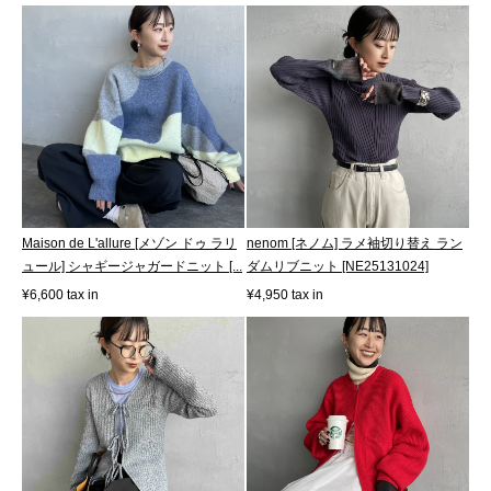
Maison de L'allure [メゾン ドゥ ラリ
nenom [ネノム] ラメ袖切り替え ラン
ュール] シャギージャガードニット [...
ダムリブニット [NE25131024]
¥6,600 tax in
¥4,950 tax in