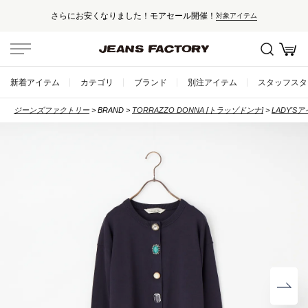
さらにお安くなりました！モアセール開催！
対象アイテム
新着アイテム
カテゴリ
ブランド
別注アイテム
スタッフスタ
ジーンズファクトリー
BRAND
TORRAZZO DONNA [トラッゾドンナ]
LADY'