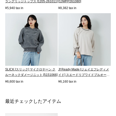
ラングリッジトップス [1205-261011]
[13WFP261080]
¥5,940 tax in
¥8,382 tax in
SLICK [スリック] マイクロヤーン ク
Jf Ready Made [ジェイエフレディメ
ルーネックダメージニット [5151066]
イド] スエードリブワイドプルオーバ
ー...
¥6,600 tax in
¥6,160 tax in
最近チェックしたアイテム