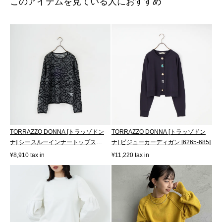
このアイテムを見ている人におすすめ
TORRAZZO DONNA [トラッゾドン
TORRAZZO DONNA [トラッゾドン
ナ] シースルーインナートップス
ナ] ビジューカーディガン [6265-685]
[6260-388]
¥8,910 tax in
¥11,220 tax in