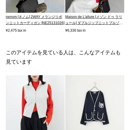
nenom [ネノム] 2WAY メランジリボ
Maison de L'allure [メゾン ドゥ ラリ
ンニットカーディガン [NE25131026]
ュール] ダブルジップニットブルゾ
ン...
¥2,475 tax in
¥6,336 tax in
このアイテムを見ている人は、こんなアイテムも
見ています