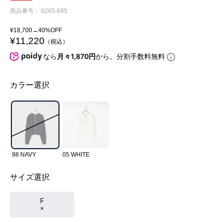
商品番号
6265-685
¥
18,700
→40%OFF
¥
11,220
税込
なら
月々1,870円
から。分割手数料無料
カラー選択
98 NAVY
05 WHITE
サイズ選択
F
×