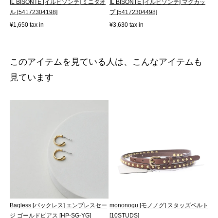
IL BISONTE [イルビゾンテ] ミニタオ
IL BISONTE [イルビゾンテ] マグカッ
ル [54172304198]
プ [54172304498]
¥1,650 tax in
¥3,630 tax in
このアイテムを見ている人は、こんなアイテムも
見ています
Baqless [バックレス] エンブレスセー
mononogu [モノノグ] スタッズベルト
ジ ゴールドピアス [HP-SG-YG]
[10STUDS]