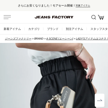
さらにお安くなりました！モアセール開催！
対象アイテム
新着アイテム
カテゴリ
ブランド
別注アイテム
スタッフスタ
ジーンズファクトリー
BRAND
A SCENE [エーシーン]
LADY'Sアイテムはコチラ