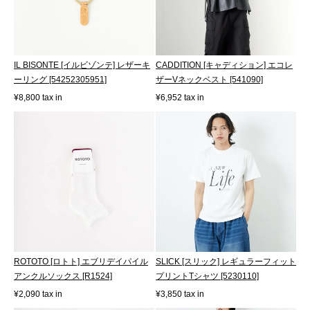
IL BISONTE [イルビゾンテ] レザーキ
CADDITION [キャディション] エコレ
ーリング [54252305951]
ザーVネックベスト [541090]
¥8,800 tax in
¥6,952 tax in
ROTOTO [ロトト] エブリデイパイル
SLICK [スリック] レギュラーフィット
アンクルソックス [R1524]
プリントTシャツ [5230110]
¥2,090 tax in
¥3,850 tax in