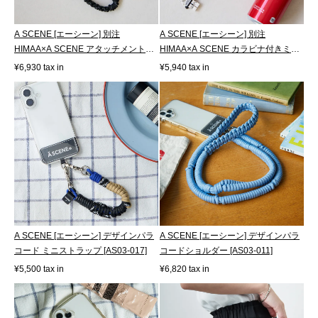
A SCENE [エーシーン] 別注
A SCENE [エーシーン] 別注
HIMAA×A SCENE アタッチメント付
HIMAA×A SCENE カラビナ付きミニ
き パラコード...
ポーチ [HM04-...
¥6,930 tax in
¥5,940 tax in
A SCENE [エーシーン] デザインパラ
A SCENE [エーシーン] デザインパラ
コード ミニストラップ [AS03-017]
コードショルダー [AS03-011]
¥5,500 tax in
¥6,820 tax in