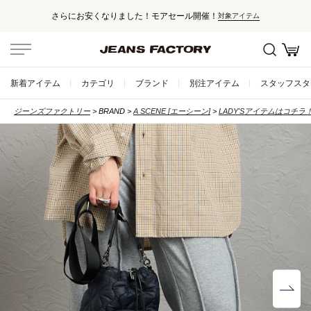
さらにお安くなりました！モアセール開催！
対象アイテム
新着アイテム
カテゴリ
ブランド
別注アイテム
スタッフスタ
ジーンズファクトリー
BRAND
A SCENE [エーシーン]
LADY'Sアイテムはコチラ