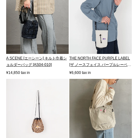
A SCENE [エーシーン] キルト巾着シ
THE NORTH FACE PURPLE LABEL
ョルダーバッグ [AS04-010]
[ザ ノースフェイス パープルレーベ
ル] スト...
¥14,850 tax in
¥6,600 tax in