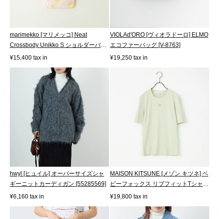
marimekko [マリメッコ] Neat
VIOLAd'ORO [ヴィオラドーロ] ELMO
Crossbody Unikko S ショルダーバッ
エコファーバッグ [V-8763]
グ [52244...
¥15,400 tax in
¥19,250 tax in
hwyl [ヒュイル] オーバーサイズシャ
MAISON KITSUNE [メゾン キツネ] ベ
ギーニットカーディガン [55285569]
ビーフォックス リブフィットTシャツ
[O...
¥6,160 tax in
¥19,800 tax in