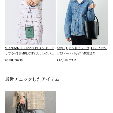
STANDARD SUPPLY [スタンダード
&MyuQ [アンドミューク] LIBER バケ
サプライ] SIMPLICITY スリングパー
ツ型トートバッグ [MCB114]
スM LIMI...
¥6,600 tax in
¥12,870 tax in
最近チェックしたアイテム