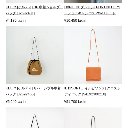
KELTY [ケルティ] DP 巾着ショルダー
DANTON [ダントン] PONT NEUF コ
バッグ [32592431]
ーデュラキャンバス 2WAYトートバ
ッグ [PON...
¥4,180 tax in
¥10,450 tax in
KELTY [ケルティ] リバーシブル巾着
IL BISONTE [イルビゾンテ] クロスボ
バッグ [32592465]
ディバッグ [54192300210]
¥5,940 tax in
¥51,700 tax in