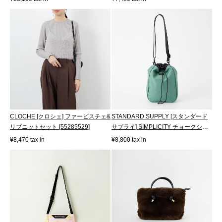
CLOCHE [クロシェ] ファービスチェ&
STANDARD SUPPLY [スタンダード
リブニットセット [55285529]
サプライ] SIMPLICITY チョークショ
ルダー L...
¥8,470 tax in
¥8,800 tax in