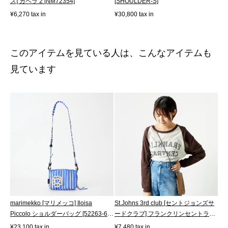
ス] カペラ 2 [NM72354]
[SHOULDER-S]
¥6,270 tax in
¥30,800 tax in
このアイテムを見ている人は、こんなアイテムも
見ています
marimekko [マリメッコ] Iloisa
St.Johns 3rd club [セントジョンズサ
Piccolo ショルダーバッグ [52263-6-
ードクラブ] フランクリンセントラ
95593]
ル...
¥23,100 tax in
¥7,480 tax in