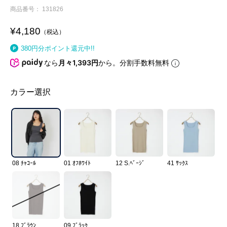
商品番号
131826
¥
4,180
税込
380
円分ポイント還元中!!
なら
月々1,393円
から。分割手数料無料
カラー選択
08 ﾁｬｺｰﾙ
01 ｵﾌﾎﾜｲﾄ
12 S.ﾍﾞｰｼﾞ
41 ｻｯｸｽ
18 ﾌﾞﾗｳﾝ
09 ﾌﾞﾗｯｸ