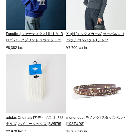
Fanatics [ファナティクス] 別注 MLB
X-girl [エックスガール] オーバルロゴ
ロゴ バックプリント スウェットパー
パッチ コンパクトTシャツ
カ...
[1052610...
¥8,382 tax in
¥7,700 tax in
adidas Originals [アディダス オリジ
mononogu [モノノグ] スタッズベルト
ナルス] ハイニーソックス [SW579]
[10STUDS]
¥2,970 tax in
¥8,250 tax in