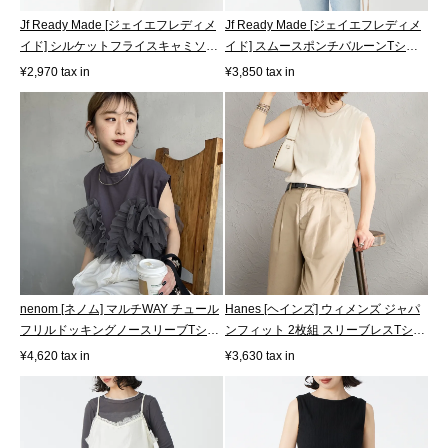
Jf Ready Made [ジェイエフレディメ
Jf Ready Made [ジェイエフレディメ
イド] シルケットフライスキャミソー
イド] スムースポンチバルーンTシャ
ル...
ツ [...
¥2,970 tax in
¥3,850 tax in
nenom [ネノム] マルチWAY チュール
Hanes [ヘインズ] ウィメンズ ジャパ
フリルドッキングノースリーブTシャ
ンフィット 2枚組 スリーブレスTシャ
ツ [...
ツ...
¥4,620 tax in
¥3,630 tax in