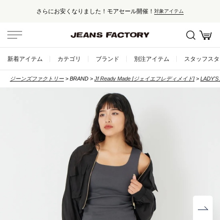
さらにお安くなりました！モアセール開催！
対象アイテム
新着アイテム
カテゴリ
ブランド
別注アイテム
スタッフスタ
ジーンズファクトリー
BRAND
Jf Ready Made [ジェイエフレディメイド]
LADY