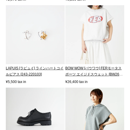
LAPUIS [ラピュイ] ラインハートコイ
BOW WOW [バウワウ] FERモータス
ルピアス [243-220103]
ポーツ エイジドスウェット [BW261-
FMSSS]
¥5,500 tax in
¥26,400 tax in