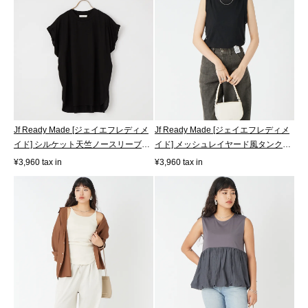
Jf Ready Made [ジェイエフレディメ
Jf Ready Made [ジェイエフレディメ
イド] シルケット天竺ノースリーブカ
イド] メッシュレイヤード風タンクト
ッ...
ッ...
¥3,960 tax in
¥3,960 tax in