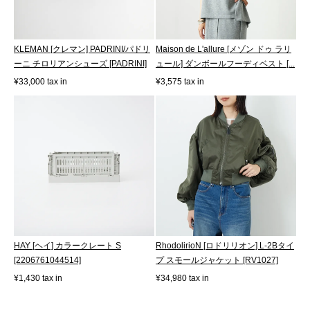
KLEMAN [クレマン] PADRINI/パドリ
Maison de L'allure [メゾン ドゥ ラリ
ーニ チロリアンシューズ [PADRINI]
ュール] ダンボールフーディベスト [...
¥33,000 tax in
¥3,575 tax in
HAY [ヘイ] カラークレート S
RhodolirioN [ロドリリオン] L-2Bタイ
[2206761044514]
プ スモールジャケット [RV1027]
¥1,430 tax in
¥34,980 tax in