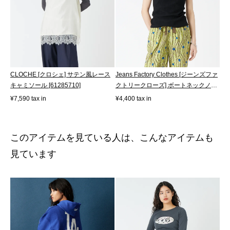
CLOCHE [クロシェ] サテン風レース
Jeans Factory Clothes [ジーンズファ
キャミソール [61285710]
クトリークローズ] ボートネックノ
ー...
¥7,590 tax in
¥4,400 tax in
このアイテムを見ている人は、こんなアイテムも
見ています