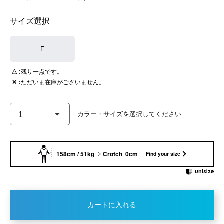
サイズ選択
F
△
残り一点です。
✕
ただいま在庫がございません。
158cm / 51kg
Crotch 0cm
Find your size
カートに入れる