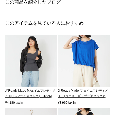
この商品を紹介したブログ
このアイテムを見ている人におすすめ
Jf Ready Made [ジェイエフレディメ
Jf Ready Made [ジェイエフレディメ
イド] TCフライスタンク [131826]
イド] ウエストギャザー袖タックカッ
ト...
¥4,180 tax in
¥3,960 tax in