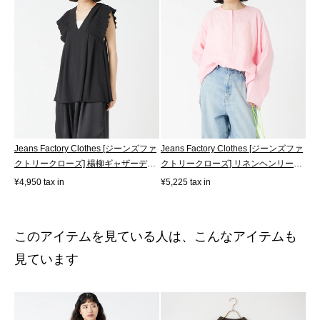
Jeans Factory Clothes [ジーンズファ
Jeans Factory Clothes [ジーンズファ
クトリークローズ] 楊柳ギャザーデ
クトリークローズ] リネンヘンリー
ザ...
ネ...
¥4,950 tax in
¥5,225 tax in
このアイテムを見ている人は、こんなアイテムも
見ています