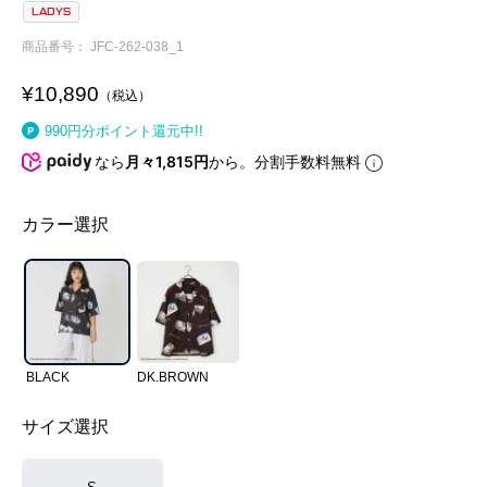
LADYS
商品番号
JFC-262-038_1
¥
10,890
税込
990
円分ポイント還元中!!
なら
月々1,815円
から。分割手数料無料
カラー選択
BLACK
DK.BROWN
サイズ選択