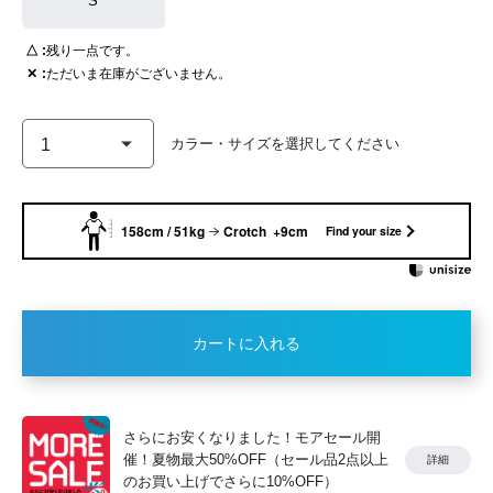
S
△
残り一点です。
✕
ただいま在庫がございません。
158cm / 51kg
Crotch +9cm
Find your size
カートに入れる
さらにお安くなりました！モアセール開
催！夏物最大50%OFF（セール品2点以上
詳細
のお買い上げでさらに10%OFF）