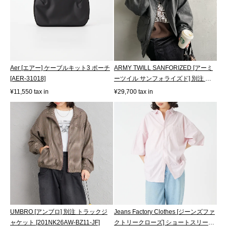
Aer [エアー] ケーブルキット3 ポーチ
ARMY TWILL SANFORIZED [アーミ
[AER-31018]
ーツイル サンフォライズド] 別注 ヴ
ィーガ...
¥11,550 tax in
¥29,700 tax in
UMBRO [アンブロ] 別注 トラックジ
Jeans Factory Clothes [ジーンズファ
ャケット [201NK26AW-BZ11-JF]
クトリークローズ] ショートスリー