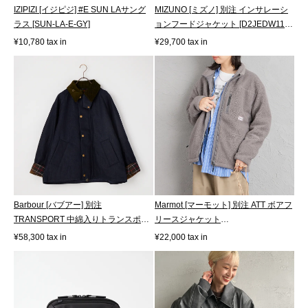
IZIPIZI [イジピジ] #E SUN LAサング
MIZUNO [ミズノ] 別注 インサレーシ
ラス [SUN-LA-E-GY]
ョンフードジャケット [D2JEDW11-
JF]
¥10,780 tax in
¥29,700 tax in
Barbour [バブアー] 別注
Marmot [マーモット] 別注 ATT ボアフ
TRANSPORT 中綿入りトランスポー
リースジャケット
トデニムジャケッ...
[MTFW26UFL330IN-JF...
¥58,300 tax in
¥22,000 tax in