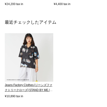
ブ...
¥24,200 tax in
¥4,400 tax in
最近チェックしたアイテム
Jeans Factory Clothes [ジーンズファ
クトリークローズ] STAND BY ME /
40T...
¥10,890 tax in