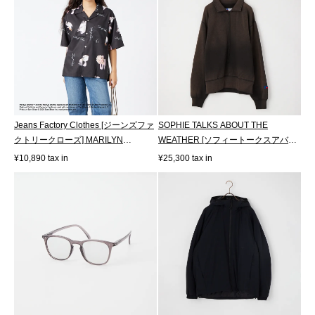
Jeans Factory Clothes [ジーンズファ
SOPHIE TALKS ABOUT THE
クトリークローズ] MARILYN
WEATHER [ソフィートークスアバウ
MONROE /...
トザウェザー] RU...
¥10,890 tax in
¥25,300 tax in