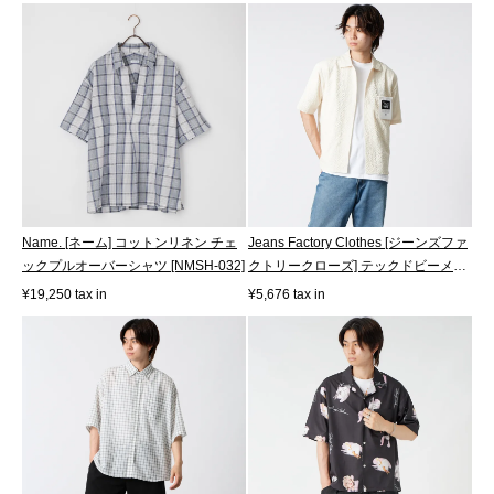
Name. [ネーム] コットンリネン チェ
Jeans Factory Clothes [ジーンズファ
ックプルオーバーシャツ [NMSH-032]
クトリークローズ] テックドビーメ
ッ...
¥19,250 tax in
¥5,676 tax in