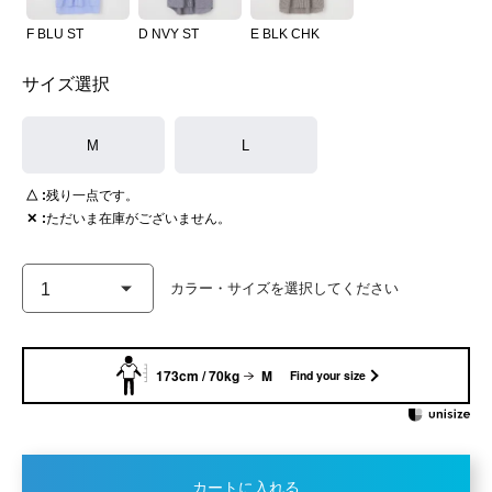
F BLU ST
D NVY ST
E BLK CHK
サイズ選択
M
L
△
残り一点です。
✕
ただいま在庫がございません。
173cm / 70kg
M
Find your size
カートに入れる