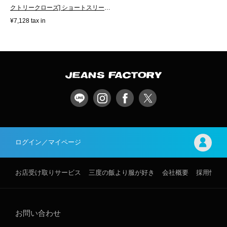
クトリークローズ] ショートスリー
ブ...
¥7,128 tax in
ログイン／マイページ
お店受け取りサービス
三度の飯より服が好き
会社概要
採用情報
お問い合わせ