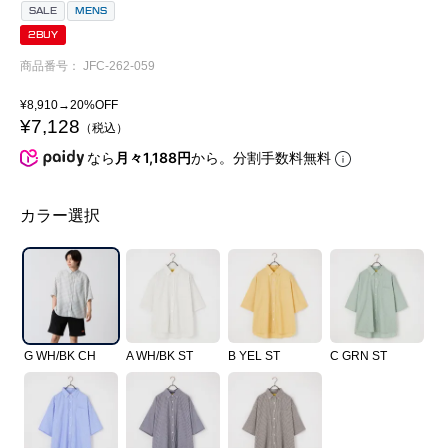
SALE
MENS
2BUY
商品番号
JFC-262-059
¥
8,910
→20%OFF
¥
7,128
税込
なら
月々1,188円
から。分割手数料無料
カラー選択
G WH/BK CH
A WH/BK ST
B YEL ST
C GRN ST