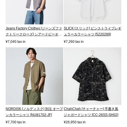
Jeans Factory Clothes [ジーンズファ
SLICK [スリック] ピンストライプレギ
クトリークローズ] シアードビーオ
ュラーカラーシャツ [5220289]
ー...
¥7,040 tax in
¥7,260 tax in
NORDISK [ノルディスク] 別注 オープ
ChahChah [チャーチャー] 手書き風
ンカラーシャツ [NU81702-JF]
ジャガードシャツ [CC-26SS-SH02]
¥7,700 tax in
¥26,950 tax in