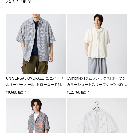
見ています
UNIVERSAL OVERALL [ユニバーサ
Gymphlex [ジムフレックス] オープン
ルオーバーオール] ドローコード付パ
カラーショートスリーブシャツ [GY-
ジャマ...
B04...
¥9,680 tax in
¥12,760 tax in