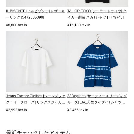
IL BISONTE [イルビゾンテ] レザーキ
TAILOR TOYO [テーラートウヨウ] タ
ーリング [5472305390]
イガー刺繍 スカTシャツ [TT79743]
¥8,800 tax in
¥15,180 tax in
Jeans Factory Clothes [ジーンズファ
33Degrees [サーティースリーディグ
クトリークローズ] リンクスジャガ
リーズ] 16/1天竺タイダイTシャツ
ー...
[M261...
¥2,992 tax in
¥3,465 tax in
最近チェックしたアイテム