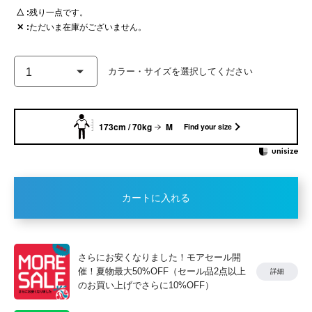
△
残り一点です。
✕
ただいま在庫がございません。
173cm / 70kg
M
Find your size
カートに入れる
さらにお安くなりました！モアセール開
催！夏物最大50%OFF（セール品2点以上
詳細
のお買い上げでさらに10%OFF）