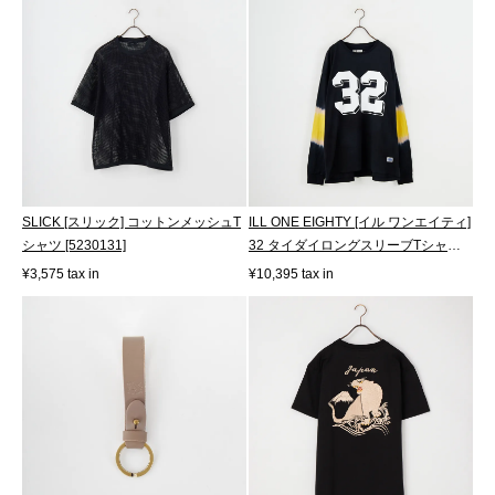
SLICK [スリック] コットンメッシュT
ILL ONE EIGHTY [イル ワンエイティ]
シャツ [5230131]
32 タイダイロングスリーブTシャツ
[I...
¥3,575 tax in
¥10,395 tax in