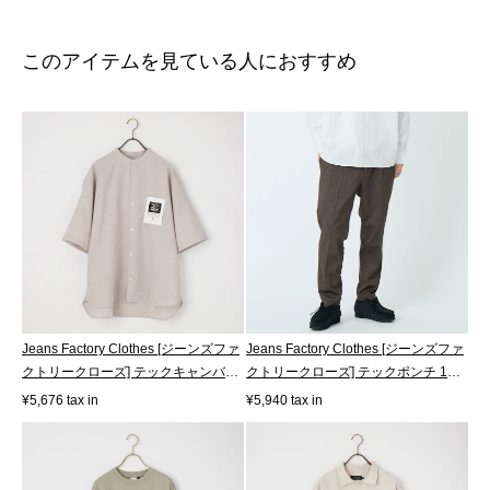
このアイテムを見ている人におすすめ
Jeans Factory Clothes [ジーンズファ
Jeans Factory Clothes [ジーンズファ
クトリークローズ] テックキャンバ
クトリークローズ] テックポンチ 1P
ス...
イ...
¥5,676 tax in
¥5,940 tax in