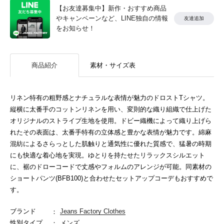
【お友達募集中】新作・おすすめ商品
やキャンペーンなど、LINE独自の情報
友達追加
をお知らせ！
商品紹介
素材・サイズ表
リネン特有の粗野感とナチュラルな表情が魅力のドロストTシャツ。
縦横に太番手のコットンリネンを用い、変則的な織り組織で仕上げた
オリジナルのストライプ生地を使用。ドビー織機によって織り上げら
れたその表面は、太番手特有の立体感と豊かな表情が魅力です。綿麻
混紡によるさらっとした肌触りと通気性に優れた質感で、猛暑の時期
にも快適な着心地を実現。ゆとりを持たせたリラックスシルエット
に、裾のドローコードで丈感やフォルムのアレンジが可能。同素材の
ショートパンツ(BFB100)と合わせたセットアップコーデもおすすめで
す。
ブランド
Jeans Factory Clothes
性別タイプ
メンズ