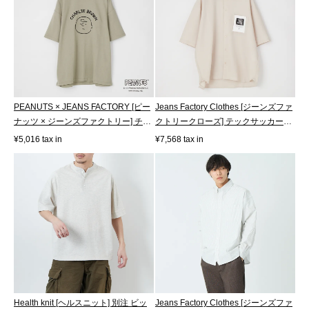
PEANUTS × JEANS FACTORY [ピー
Jeans Factory Clothes [ジーンズファ
ナッツ × ジーンズファクトリー] チャ
クトリークローズ] テックサッカー
ーリ...
ワ...
¥5,016 tax in
¥7,568 tax in
Health knit [ヘルスニット] 別注 ビッ
Jeans Factory Clothes [ジーンズファ