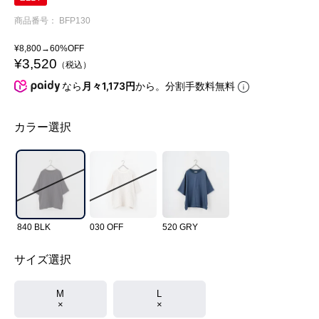
商品番号
BFP130
¥
8,800
→60%OFF
¥
3,520
税込
なら
月々1,173円
から。分割手数料無料
カラー選択
840 BLK
030 OFF
520 GRY
サイズ選択
M
L
×
×