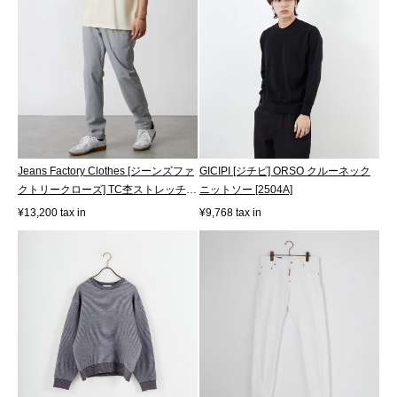
Jeans Factory Clothes [ジーンズファ
GICIPI [ジチピ] ORSO クルーネック
クトリークローズ] TC杢ストレッチ
ニットソー [2504A]
1P...
¥13,200 tax in
¥9,768 tax in