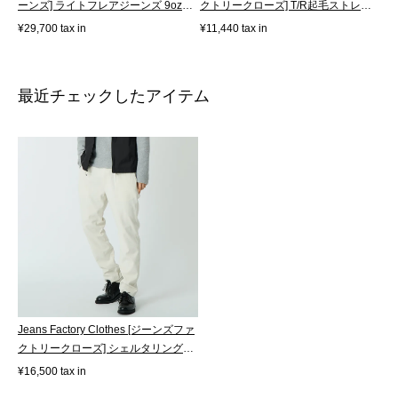
ーンズ] ライトフレアジーンズ 9oz
クトリークローズ] T/R起毛ストレッ
ウ...
チ...
¥29,700 tax in
¥11,440 tax in
最近チェックしたアイテム
Jeans Factory Clothes [ジーンズファ
クトリークローズ] シェルタリング
ド...
¥16,500 tax in