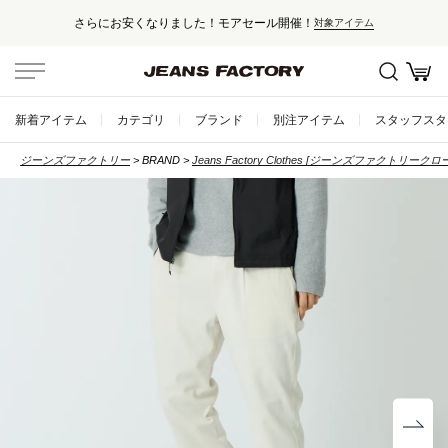
さらにお安くなりました！モアセール開催！
対象アイテム
新着アイテム
カテゴリ
ブランド
別注アイテム
スタッフスタ
ジーンズファクトリー
BRAND
Jeans Factory Clothes [ジーンズファクトリークロ