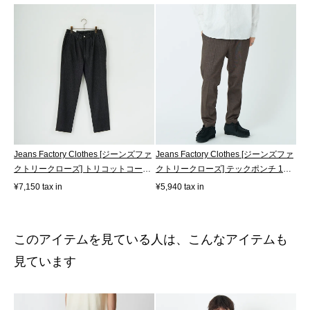
Jeans Factory Clothes [ジーンズファ
Jeans Factory Clothes [ジーンズファ
クトリークローズ] トリコットコー
クトリークローズ] テックポンチ 1P
ル...
イ...
¥7,150 tax in
¥5,940 tax in
このアイテムを見ている人は、こんなアイテムも
見ています