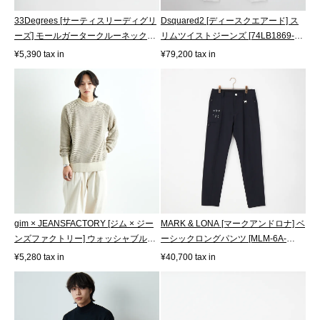
33Degrees [サーティスリーディグリ
Dsquared2 [ディースクエアード] ス
ーズ] モールガータークルーネックニ
リムツイストジーンズ [74LB1869-
ッ...
39781]
¥5,390 tax in
¥79,200 tax in
gim × JEANSFACTORY [ジム × ジー
MARK & LONA [マークアンドロナ] ベ
ンズファクトリー] ウォッシャブルポ
ーシックロングパンツ [MLM-6A-
ッ...
AT01]
¥5,280 tax in
¥40,700 tax in