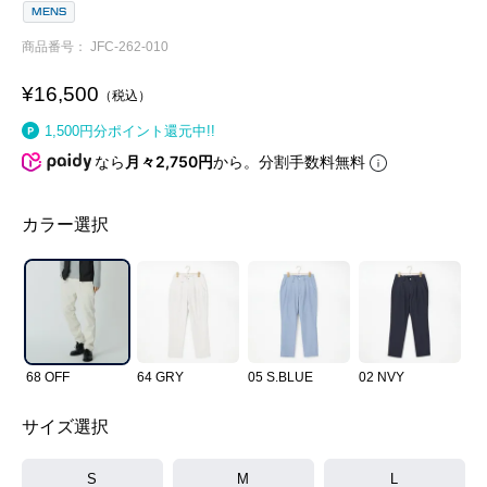
MENS
商品番号
JFC-262-010
¥
16,500
税込
1,500
円分ポイント還元中!!
なら
月々2,750円
から。分割手数料無料
カラー選択
68 OFF
64 GRY
05 S.BLUE
02 NVY
サイズ選択
S
M
L