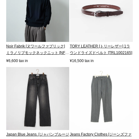
Noir Fabrik [ヌワールファブリック]
TORY LEATHER [トリーレザー] 1ラ
ミラノリブモックネックニット [NF-
ウンドライズドベルト [TRL1002165]
25...
¥6,600 tax in
¥16,500 tax in
Japan Blue Jeans. [ジャパンブルージ
Jeans Factory Clothes [ジーンズファ