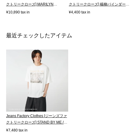
クトリークローズ] MARILYN
クトリークローズ] 楊柳バインダー
MONROE /...
ク...
¥10,890 tax in
¥4,400 tax in
最近チェックしたアイテム
Jeans Factory Clothes [ジーンズファ
クトリークローズ] STAND BY ME /
40T...
¥7,480 tax in