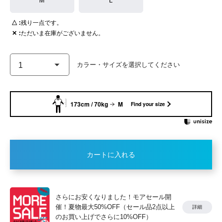
M
L
△
残り一点です。
✕
ただいま在庫がございません。
173cm / 70kg
M
Find your size
カートに入れる
さらにお安くなりました！モアセール開
催！夏物最大50%OFF（セール品2点以上
詳細
のお買い上げでさらに10%OFF）