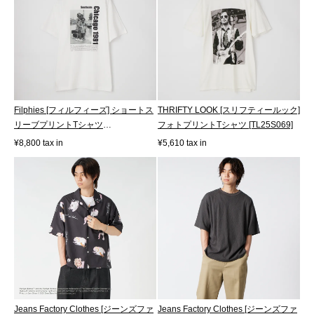
Filphies [フィルフィーズ] ショートス
THRIFTY LOOK [スリフティールック]
リーブプリントTシャツ
フォトプリントTシャツ [TL25S069]
[FP262HS0001...
¥8,800 tax in
¥5,610 tax in
Jeans Factory Clothes [ジーンズファ
Jeans Factory Clothes [ジーンズファ