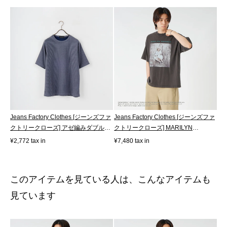
Jeans Factory Clothes [ジーンズファ
Jeans Factory Clothes [ジーンズファ
クトリークローズ] アゼ編みダブル
クトリークローズ] MARILYN
フ...
MONROE /...
¥2,772 tax in
¥7,480 tax in
このアイテムを見ている人は、こんなアイテムも
見ています