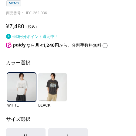
MENS
商品番号
JFC-262-036
¥
7,480
税込
680
円分ポイント還元中!!
なら
月々1,246円
から。分割手数料無料
カラー選択
WHITE
BLACK
サイズ選択