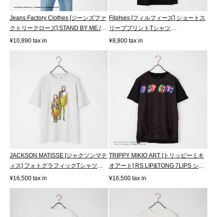
Jeans Factory Clothes [ジーンズファ
Filphies [フィルフィーズ] ショートス
クトリークローズ] STAND BY ME /
リーブプリントTシャツ
40T...
[FP262HS0002...
¥10,890 tax in
¥8,800 tax in
JACKSON MATISSE [ジャクソンマテ
TRIPPY MIKIO ART [トリッピーミキ
ィス] フォトグラフィックTシャツ
オアート] RS LIP&TONG 7LIPS ショ
[JM26AW...
ートス...
¥16,500 tax in
¥16,500 tax in