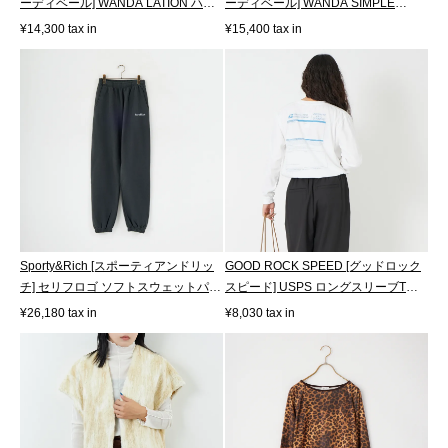
ーディベール] WANDA LATION ハー
ーディベール] WANDA SIMPLE
トモチ...
COEUR LATIO...
¥14,300 tax in
¥15,400 tax in
Sporty&Rich [スポーティアンドリッ
GOOD ROCK SPEED [グッドロック
チ] セリフロゴ ソフトスウェットパン
スピード] USPS ロングスリーブTシ
ツ...
ャツ [26U...
¥26,180 tax in
¥8,030 tax in