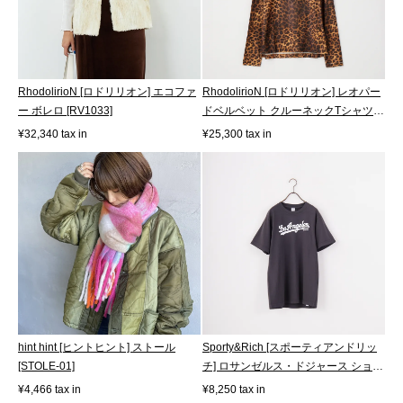
RhodolirioN [ロドリリオン] エコファ
RhodolirioN [ロドリリオン] レオパー
ー ボレロ [RV1033]
ドベルベット クルーネックTシャツ
[T...
¥32,340 tax in
¥25,300 tax in
hint hint [ヒントヒント] ストール
Sporty&Rich [スポーティアンドリッ
[STOLE-01]
チ] ロサンゼルス・ドジャース ショー
ト...
¥4,466 tax in
¥8,250 tax in