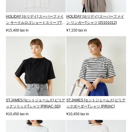
HOLIDAY [ホリデイ] スーパーファイ
HOLIDAY [ホリデイ] スーパーファイ
ン サークルロゴショートスリーブTシ
ン リンガーTシャツ [25101012]
ャ...
¥15,400 tax in
¥7,150 tax in
ST.JAMES [セントジェームス] ピリア
ST.JAMES [セントジェームス] ピリア
ックソリッドTシャツ [PIRIAC-SD]
ックボーダーTシャツ [PIRIAC]
¥10,450 tax in
¥10,450 tax in