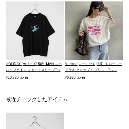
HOLIDAY [ホリデイ] 50% MAN スー
Marmot [マーモット] 別注 ドローコー
パーファイン ショートスリーブTシャ
ド付き クロップド プリントTシャツ
ツ [2...
[...
¥10,780 tax in
¥6,985 tax in
最近チェックしたアイテム