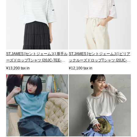
ST.JAMES [セントジェームス] 厚手ル
ST.JAMES [セントジェームス] ピリア
ーズドロップTシャツ [20JC-TEE-
ックルーズドロップTシャツ [20JC-
LOOSE]
8733...
¥13,200 tax in
¥12,100 tax in