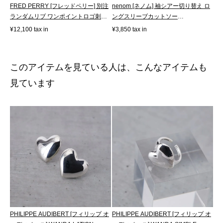
FRED PERRY [フレッドペリー] 別注
nenom [ネノム] 袖シアー切り替え ロ
ランダムリブ ワンポイントロゴ刺繍
ングスリーブカットソー
リン...
[NE23142058]
¥12,100 tax in
¥3,850 tax in
このアイテムを見ている人は、こんなアイテムも
見ています
PHILIPPE AUDIBERT [フィリップ オ
PHILIPPE AUDIBERT [フィリップ オ