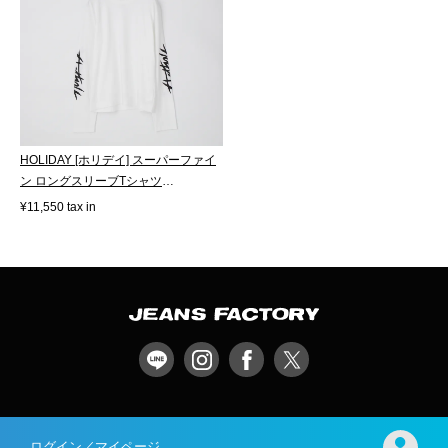
HOLIDAY [ホリデイ] スーパーファイ
ン ロングスリーブTシャツ
[26101015]
¥11,550 tax in
ログイン／マイページ