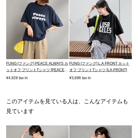
FUNG [ファング] PEACE ALWAYS カ
FUNG [ファング] L.A FRONT カット
ットオフ プリントTシャツ [PEACE-
オフ プリントTシャツ [LA-FRONT]
ALWAYS]
¥4,928 tax in
¥3,696 tax in
このアイテムを見ている人は、こんなアイテムも
見ています