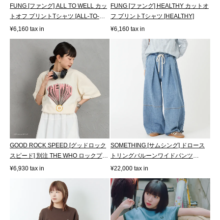
FUNG [ファング] ALL TO WELL カッ
FUNG [ファング] HEALTHY カットオ
トオフ プリントTシャツ [ALL-TO-
フ プリントTシャツ [HEALTHY]
WELL]
¥6,160 tax in
¥6,160 tax in
GOOD ROCK SPEED [グッドロック
SOMETHING [サムシング] ドロース
スピード] 別注 THE WHO ロックプリ
トリングバルーンワイドパンツ
ントTシ...
[SA1108]
¥6,930 tax in
¥22,000 tax in