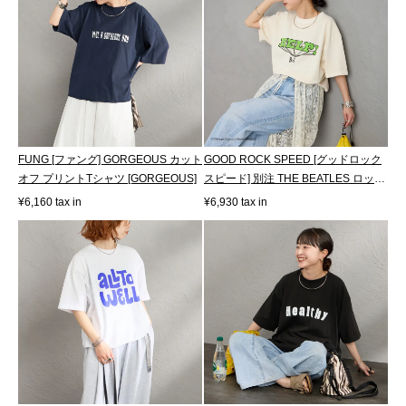
FUNG [ファング] GORGEOUS カット
GOOD ROCK SPEED [グッドロック
オフ プリントTシャツ [GORGEOUS]
スピード] 別注 THE BEATLES ロック
プリント...
¥6,160 tax in
¥6,930 tax in