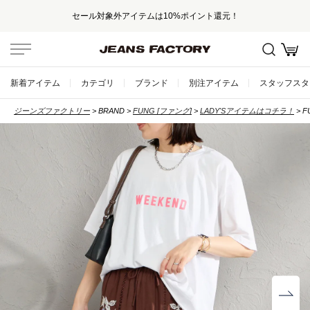
セール対象外アイテムは10%ポイント還元！
新着アイテム
カテゴリ
ブランド
別注アイテム
スタッフスタ
ジーンズファクトリー
BRAND
FUNG [ファング]
LADY'Sアイテムはコチラ！
F