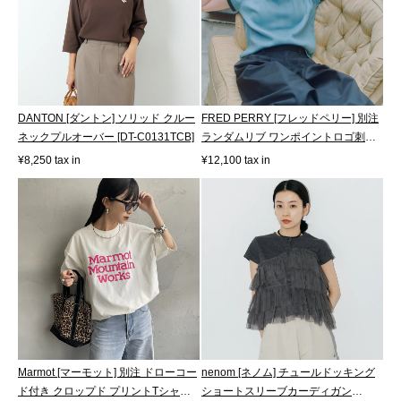
DANTON [ダントン] ソリッド クルー
FRED PERRY [フレッドペリー] 別注
ネックプルオーバー [DT-C0131TCB]
ランダムリブ ワンポイントロゴ刺繍
リン...
¥8,250 tax in
¥12,100 tax in
nenom [ネノム] チュールドッキング
Marmot [マーモット] 別注 ドローコー
ショートスリーブカーディガン
ド付き クロップド プリントTシャツ