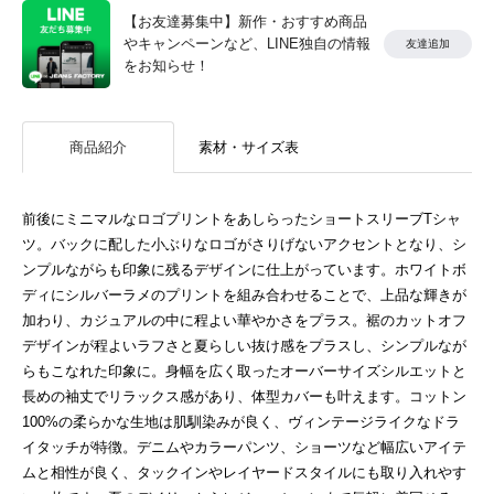
【お友達募集中】新作・おすすめ商品
やキャンペーンなど、LINE独自の情報
友達追加
をお知らせ！
商品紹介
素材・サイズ表
前後にミニマルなロゴプリントをあしらったショートスリーブTシャ
ツ。バックに配した小ぶりなロゴがさりげないアクセントとなり、シ
ンプルながらも印象に残るデザインに仕上がっています。ホワイトボ
ディにシルバーラメのプリントを組み合わせることで、上品な輝きが
加わり、カジュアルの中に程よい華やかさをプラス。裾のカットオフ
デザインが程よいラフさと夏らしい抜け感をプラスし、シンプルなが
らもこなれた印象に。身幅を広く取ったオーバーサイズシルエットと
長めの袖丈でリラックス感があり、体型カバーも叶えます。コットン
100%の柔らかな生地は肌馴染みが良く、ヴィンテージライクなドラ
イタッチが特徴。デニムやカラーパンツ、ショーツなど幅広いアイテ
ムと相性が良く、タックインやレイヤードスタイルにも取り入れやす