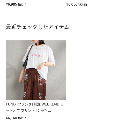
[NE2632...
[...
¥6,050 tax in
¥6,985 tax in
最近チェックしたアイテム
FUNG [ファング] 別注 WEEKEND カ
ットオフ プリントTシャツ
[WEEKEND-JF]
¥6,160 tax in