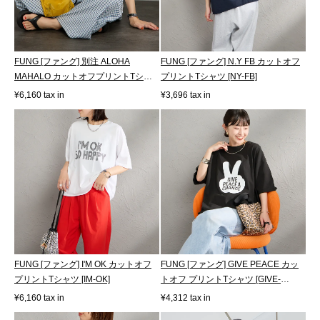
FUNG [ファング] 別注 ALOHA
FUNG [ファング] N.Y FB カットオフ
MAHALO カットオフプリントTシャ
プリントTシャツ [NY-FB]
ツ [ALOHA-MAH...
¥6,160 tax in
¥3,696 tax in
FUNG [ファング] I'M OK カットオフ
FUNG [ファング] GIVE PEACE カッ
プリントTシャツ [IM-OK]
トオフ プリントTシャツ [GIVE-
PEACE]
¥6,160 tax in
¥4,312 tax in