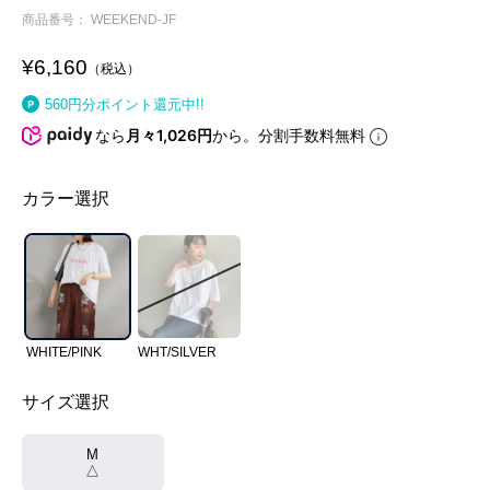
商品番号
WEEKEND-JF
¥
6,160
税込
560
円分ポイント還元中!!
なら
月々1,026円
から。分割手数料無料
カラー選択
WHITE/PINK
WHT/SILVER
サイズ選択
M
△