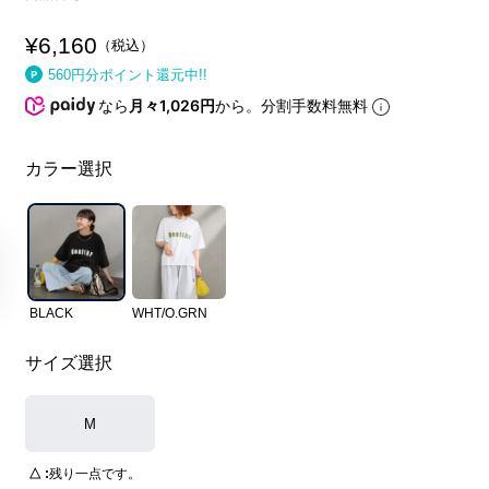
¥
6,160
税込
560
円分ポイント還元中!!
なら
月々1,026円
から。分割手数料無料
カラー選択
BLACK
WHT/O.GRN
サイズ選択
M
△
残り一点です。