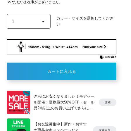
✕
ただいま在庫がございません。
モデル身長：158cm 着用サ
158cm / 51kg
Waist +14cm
Find your size
WHT/O.GRN
カートに入れる
さらにお安くなりました！モアセー
ル開催！夏物最大50%OFF（セール
詳細
品2点以上のお買い上げでさらに
10%OFF）
【お友達募集中】新作・おすす
め商品やキャンペーンなど、
友達追加