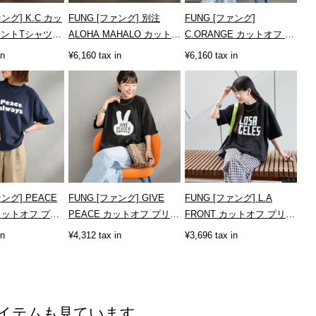
ァング] K.C カッ
FUNG [ファング] 別注
FUNG [ファング]
リントTシャツ
ALOHA MAHALO カットオ
C.ORANGE カットオフ プ
フプリントTシャツ
リントTシャツ
in
¥6,160 tax in
¥6,160 tax in
[ALOHA-MAH...
[CORANGE]
ァング] PEACE
FUNG [ファング] GIVE
FUNG [ファング] L.A
 カットオフ プリ
PEACE カットオフ プリン
FRONT カットオフ プリン
[PEACE-
トTシャツ [GIVE-PEACE]
トTシャツ [LA-FRONT]
in
¥4,312 tax in
¥3,696 tax in
イテムも見ています