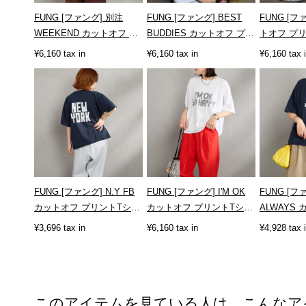
FUNG [ファング] 別注
FUNG [ファング] BEST
FUNG [フ
WEEKEND カットオフ プ
BUDDIES カットオフ プリ
トオフ プ
リントTシャツ
ントTシャツ [BEST-
[KC]
¥6,160 tax in
¥6,160 tax in
¥6,160 tax 
[WEEKEND-JF]
BUDDIES]
FUNG [ファング] N.Y FB
FUNG [ファング] I'M OK
FUNG [フ
カットオフ プリントTシャ
カットオフ プリントTシャ
ALWAYS
ツ [NY-FB]
ツ [IM-OK]
ントTシャツ 
¥3,696 tax in
¥6,160 tax in
¥4,928 tax 
ALWAYS]
このアイテムを見ている人は、こんなア