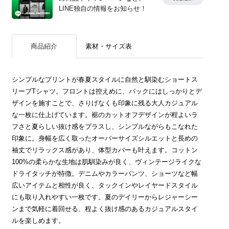
LINE独自の情報をお知らせ！
商品紹介
素材・サイズ表
シンプルなプリントが春夏スタイルに自然と馴染むショートス
リーブTシャツ。フロントは控えめに、バックにはしっかりとデ
ザインを施すことで、さりげなくも印象に残る大人カジュアル
な一枚に仕上げています。裾のカットオフデザインが程よいラ
フさと夏らしい抜け感をプラスし、シンプルながらもこなれた
印象に。身幅を広く取ったオーバーサイズシルエットと長めの
袖丈でリラックス感があり、体型カバーも叶えます。コットン
100%の柔らかな生地は肌馴染みが良く、ヴィンテージライクな
ドライタッチが特徴。デニムやカラーパンツ、ショーツなど幅
広いアイテムと相性が良く、タックインやレイヤードスタイル
にも取り入れやすい一枚です。夏のデイリーからレジャーシー
ンまで気軽に着回せる、程よく抜け感のあるカジュアルスタイ
ルを楽しめます。