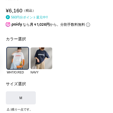
¥
6,160
税込
560
円分ポイント還元中!!
なら
月々1,026円
から。分割手数料無料
カラー選択
WHT/O.RED
NAVY
サイズ選択
M
△
残り一点です。