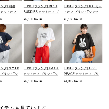
ァング] 別注
FUNG [ファング] BEST
FUNG [ファング] K.C カッ
D カットオフ プ
BUDDIES カットオフ プリ
トオフ プリントTシャツ
ャツ
ントTシャツ [BEST-
[KC]
in
¥6,160 tax in
¥6,160 tax in
-JF]
BUDDIES]
ング] N.Y FB
FUNG [ファング] I'M OK
FUNG [ファング] GIVE
 プリントTシャ
カットオフ プリントTシャ
PEACE カットオフ プリン
ツ [IM-OK]
トTシャツ [GIVE-PEACE]
in
¥6,160 tax in
¥4,312 tax in
イテムも見ています