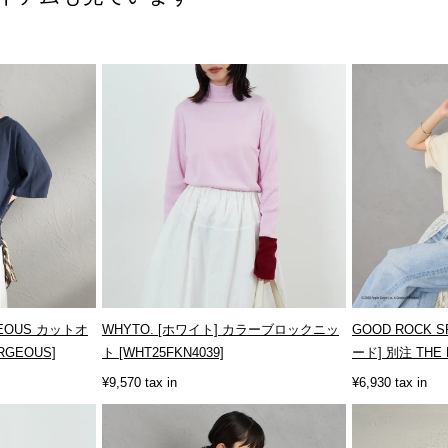
GEOUS カットオ
WHYTO. [ホワイト] カラーブロックニッ
GOOD ROCK
GEOUS]
ト [WHT25FKN4039]
ード] 別注 THE
ト...
¥9,570 tax in
¥6,930 tax in