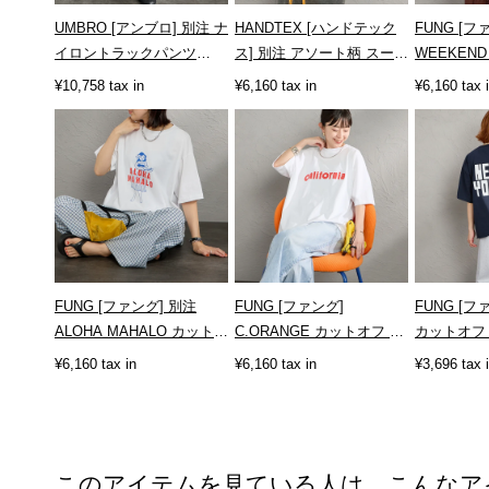
UMBRO [アンブロ] 別注 ナ
HANDTEX [ハンドテック
FUNG [フ
イロントラックパンツ
ス] 別注 アソート柄 スーベ
WEEKEN
[KBT126-NK-PT1-MS-JF]
ニアプリントTシャツ
リントTシ
¥10,758 tax in
¥6,160 tax in
¥6,160 tax 
[HT...
[WEEKEND
FUNG [ファング] 別注
FUNG [ファング]
FUNG [ファ
ALOHA MAHALO カットオ
C.ORANGE カットオフ プ
カットオフ
フプリントTシャツ
リントTシャツ
ツ [NY-FB]
¥6,160 tax in
¥6,160 tax in
¥3,696 tax 
[ALOHA-MAH...
[CORANGE]
このアイテムを見ている人は、こんなア