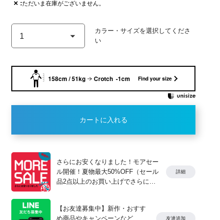
✕
ただいま在庫がございません。
モデル身長：159cm 着用サ
158cm / 51kg
Crotch -1cm
Find your size
NAVY
カートに入れる
さらにお安くなりました！モアセー
ル開催！夏物最大50%OFF（セール
詳細
品2点以上のお買い上げでさらに
10%OFF）
【お友達募集中】新作・おすす
め商品やキャンペーンなど、
友達追加