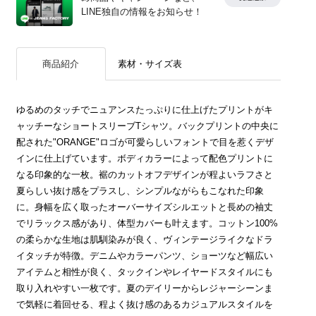
LINE独自の情報をお知らせ！
商品紹介
素材・サイズ表
ゆるめのタッチでニュアンスたっぷりに仕上げたプリントがキ
ャッチーなショートスリーブTシャツ。バックプリントの中央に
配された"ORANGE"ロゴが可愛らしいフォントで目を惹くデザ
インに仕上げています。ボディカラーによって配色プリントに
なる印象的な一枚。裾のカットオフデザインが程よいラフさと
夏らしい抜け感をプラスし、シンプルながらもこなれた印象
に。身幅を広く取ったオーバーサイズシルエットと長めの袖丈
でリラックス感があり、体型カバーも叶えます。コットン100%
の柔らかな生地は肌馴染みが良く、ヴィンテージライクなドラ
イタッチが特徴。デニムやカラーパンツ、ショーツなど幅広い
アイテムと相性が良く、タックインやレイヤードスタイルにも
取り入れやすい一枚です。夏のデイリーからレジャーシーンま
で気軽に着回せる、程よく抜け感のあるカジュアルスタイルを