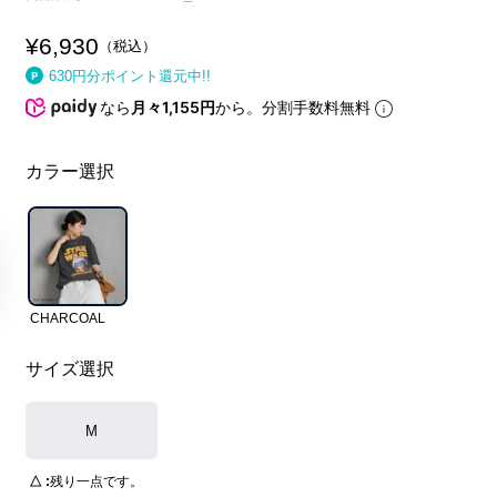
¥
6,930
税込
630
円分ポイント還元中!!
なら
月々1,155円
から。分割手数料無料
カラー選択
CHARCOAL
サイズ選択
M
△
残り一点です。