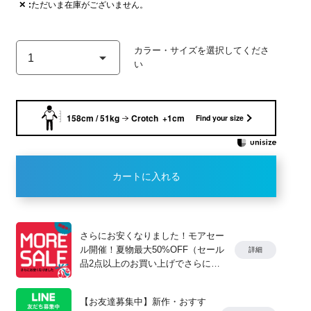
✕
ただいま在庫がございません。
モデル身長：150cm 着用サ
CHARCOAL
158cm / 51kg
Crotch +1cm
Find your size
カートに入れる
さらにお安くなりました！モアセー
ル開催！夏物最大50%OFF（セール
詳細
品2点以上のお買い上げでさらに
10%OFF）
【お友達募集中】新作・おすす