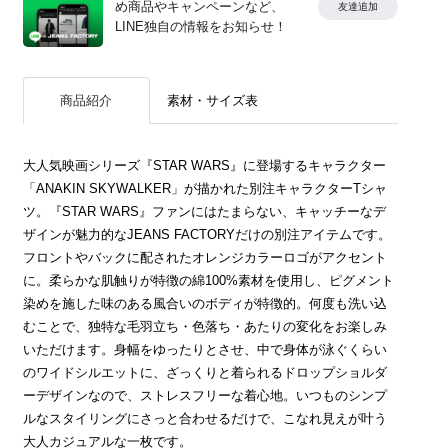
め商品やキャンペーンなど、
友達追加
LINE独自の情報をお知らせ！
商品紹介
素材・サイズ表
大人気映画シリーズ『STAR WARS』に登場するキャラクター
「ANAKIN SKYWALKER」が描かれた別注キャラクターTシャ
ツ。『STAR WARS』ファンにはたまらない、キャッチーなデ
ザインが魅力的なJEANS FACTORYだけの別注アイテムです。
フロントやバックに配されたオレンジカラーロゴがアクセント
に。柔らかな肌触りが特徴の綿100%素材を使用し、ピグメント
染めを施した味のある風合いのボディが特徴的。何度も洗い込
むことで、独特な毛羽立ち・色落ち・あたりの変化をお楽しみ
いただけます。身幅をゆったりとさせ、中で身体が泳ぐくらい
のワイドシルエットに、ざっくりと着られるドロップショルダ
ーデザインなので、ストレスフリーな着心地。いつものシンプ
ルなスタイリングにさっと合わせるだけで、こなれ見えが叶う
大人カジュアルな一枚です。