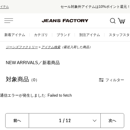
セール対象外アイテムは10%ポイント還元！
新着アイテム
カテゴリ
ブランド
別注アイテム
スタッフスタ
ジーンズファクトリー
アイテム検索
（最近入荷した商品）
NEW ARRIVALS／新着商品
対象商品
（0）
フィルター
通信エラーが発生しました: Failed to fetch
1
/
12
前へ
次へ