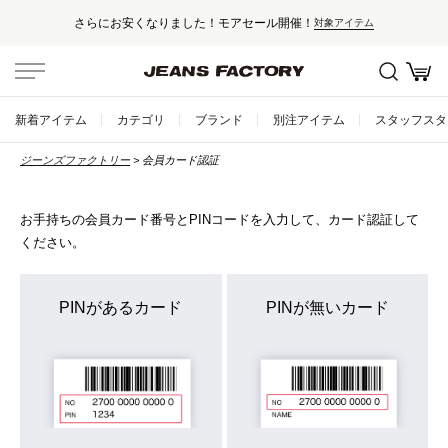
さらにお安くなりました！モアセール開催！
対象アイテム
セール対象外アイテムは10%ポイント還元！
国内・海外500以上のブランドを取り揃えた高感度セレクトショップ
新着アイテム
カテゴリ
ブランド
別注アイテム
スタッフスタ
新規会員登録で500ptプレゼント！
ジーンズファクトリー
会員カード認証
会員登録はこちら
5,000円以上のお買い上げで送料無料！
お手持ちの会員カード番号とPINコードを入力して、カード認証して
ください。
PINがあるカード
PINが無いカード