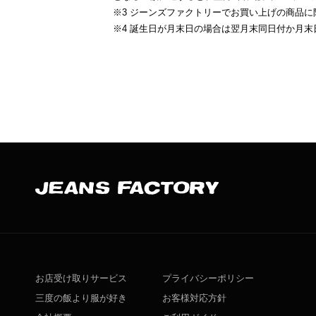
※3 ジーンズファクトリーでお買い上げの商品に
※4 誕生日が月末日の場合は翌月末同日付か月末日（例
お店受け取りサービス
プライバシーポリシー
三度の飯より服が好き
お客様対応方針