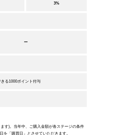
3%
ー
）
きる1000ポイント付与
ります)。当年中、ご購入金額が各ステージの条件
了日を「購買日」とさせていただきます。