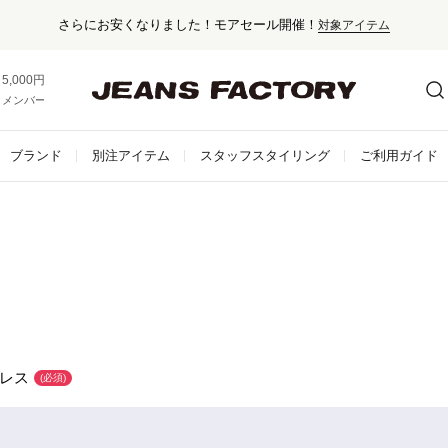
さらにお安くなりました！モアセール開催！
対象アイテム
セール対象外アイテムは10%ポイント還元！
5,000円以上お買い上げで送料無料！
メンバー登録でお得な情報をゲット。
さらに詳しく
国内・海外500以上のブランドを取り揃えた高感度セレクトショップ
ブランド
別注アイテム
スタッフスタイリング
ご利用ガイド
新規会員登録で500ptプレゼント！
会員登録はこちら
5,000円以上のお買い上げで送料無料！
レス
(必須)