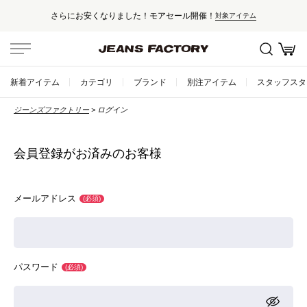
さらにお安くなりました！モアセール開催！
対象アイテム
セール対象外アイテムは10%ポイント還元！
国内・海外500以上のブランドを取り揃えた高感度セレクトショップ
新着アイテム
カテゴリ
ブランド
別注アイテム
スタッフスタ
新規会員登録で500ptプレゼント！
ジーンズファクトリー
ログイン
会員登録はこちら
5,000円以上のお買い上げで送料無料！
会員登録がお済みのお客様
メールアドレス
(必須)
パスワード
(必須)