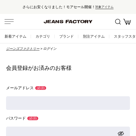
さらにお安くなりました！モアセール開催！
対象アイテム
セール対象外アイテムは10%ポイント還元！
国内・海外500以上のブランドを取り揃えた高感度セレクトショップ
新着アイテム
カテゴリ
ブランド
別注アイテム
スタッフスタ
新規会員登録で500ptプレゼント！
ジーンズファクトリー
ログイン
会員登録はこちら
5,000円以上のお買い上げで送料無料！
会員登録がお済みのお客様
メールアドレス
(必須)
パスワード
(必須)