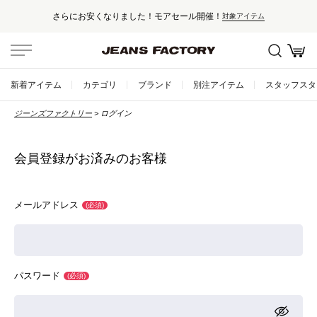
さらにお安くなりました！モアセール開催！
対象アイテム
セール対象外アイテムは10%ポイント還元！
国内・海外500以上のブランドを取り揃えた高感度セレクトショップ
新着アイテム
カテゴリ
ブランド
別注アイテム
スタッフスタ
新規会員登録で500ptプレゼント！
ジーンズファクトリー
ログイン
会員登録はこちら
5,000円以上のお買い上げで送料無料！
会員登録がお済みのお客様
メールアドレス
(必須)
パスワード
(必須)