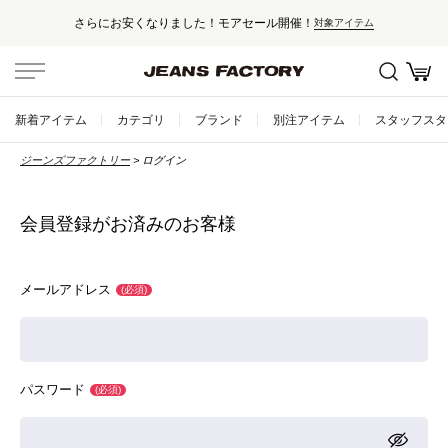
さらにお安くなりました！モアセール開催！
対象アイテム
セール対象外アイテムは10%ポイント還元！
国内・海外500以上のブランドを取り揃えた高感度セレクトショップ
新着アイテム
カテゴリ
ブランド
別注アイテム
スタッフスタ
新規会員登録で500ptプレゼント！
ジーンズファクトリー
ログイン
会員登録はこちら
5,000円以上のお買い上げで送料無料！
会員登録がお済みのお客様
メールアドレス
(必須)
パスワード
(必須)