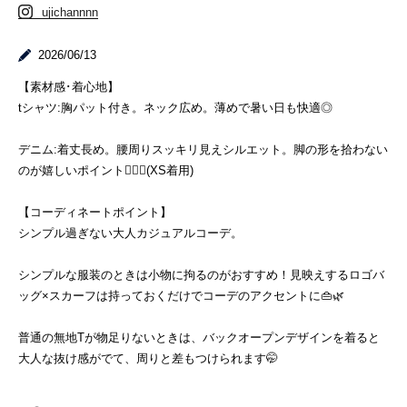
ujichannnn
2026/06/13
【素材感･着心地】
tシャツ:胸パット付き。ネック広め。薄めで暑い日も快適◎
デニム:着丈長め。腰周りスッキリ見えシルエット。脚の形を拾わない
のが嬉しいポイント🙆🏻‍♀️(XS着用)
【コーディネートポイント】
シンプル過ぎない大人カジュアルコーデ。
シンプルな服装のときは小物に拘るのがおすすめ！見映えするロゴバ
ッグ×スカーフは持っておくだけでコーデのアクセントに👜🌿
普通の無地Tが物足りないときは、バックオープンデザインを着ると
大人な抜け感がでて、周りと差もつけられます🤭