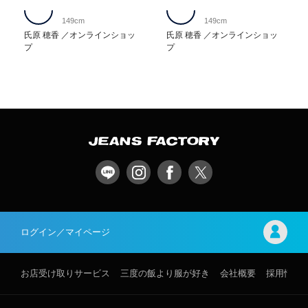
149cm
149cm
氏原 穂香
オンラインショッ
氏原 穂香
オンラインショッ
プ
プ
ログイン／マイページ
お店受け取りサービス
三度の飯より服が好き
会社概要
採用情報