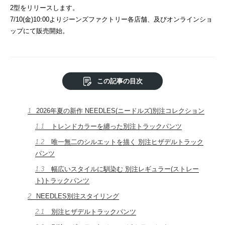
2型をリリースします。
7/10(金)10:00よりジーンズファクトリー各店舗、及びオンラインショ
ップにて販売開始。
この記事の目次
1
2026年夏の新作 NEEDLES(ニードルズ)別注コレクション
1.1
トレンドカラーを纏った別注トラックパンツ
1.2
唯一無二のシルエットを描く 別注ヒザデルトラック
パンツ
1.3
幅広いスタイルに馴染む 別注レギュラー(ストレー
ト)トラックパンツ
2
NEEDLES別注スタイリング
2.1
別注ヒザデルトラックパンツ