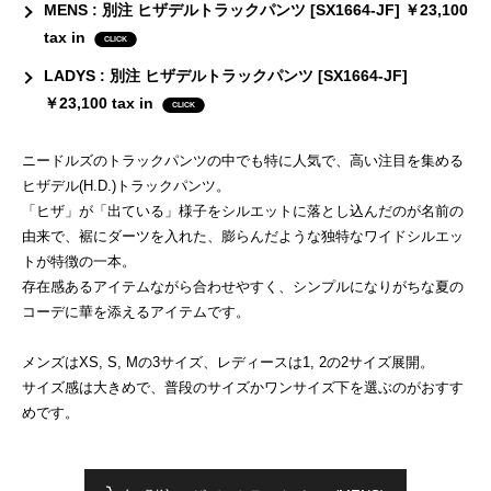
MENS : 別注 ヒザデルトラックパンツ [SX1664-JF] ￥23,100
tax in
LADYS : 別注 ヒザデルトラックパンツ [SX1664-JF]
￥23,100 tax in
ニードルズのトラックパンツの中でも特に人気で、高い注目を集める
ヒザデル(H.D.)トラックパンツ。
「ヒザ」が「出ている」様子をシルエットに落とし込んだのが名前の
由来で、裾にダーツを入れた、膨らんだような独特なワイドシルエッ
トが特徴の一本。
存在感あるアイテムながら合わせやすく、シンプルになりがちな夏の
コーデに華を添えるアイテムです。
メンズはXS, S, Mの3サイズ、レディースは1, 2の2サイズ展開。
サイズ感は大きめで、普段のサイズかワンサイズ下を選ぶのがおすす
めです。