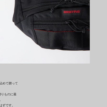
込めて贈って
贈りものに最
。
はずです。