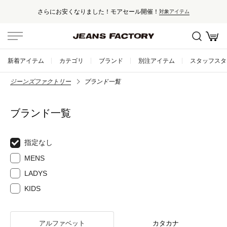
さらにお安くなりました！モアセール開催！
対象アイテム
新着アイテム
カテゴリ
ブランド
別注アイテム
スタッフスタ
ジーンズファクトリー
ブランド一覧
ブランド一覧
指定なし
MENS
LADYS
KIDS
アルファベット
カタカナ