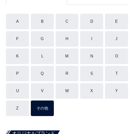
A
B
C
D
E
F
G
H
I
J
K
L
M
N
O
P
Q
R
S
T
U
V
W
X
Y
Z
その他
オリジナルブランド