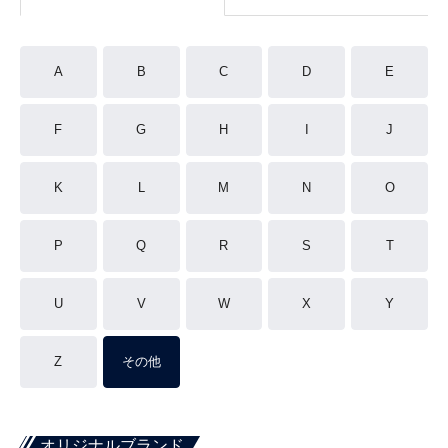
A
B
C
D
E
F
G
H
I
J
K
L
M
N
O
P
Q
R
S
T
U
V
W
X
Y
Z
その他
オリジナルブランド