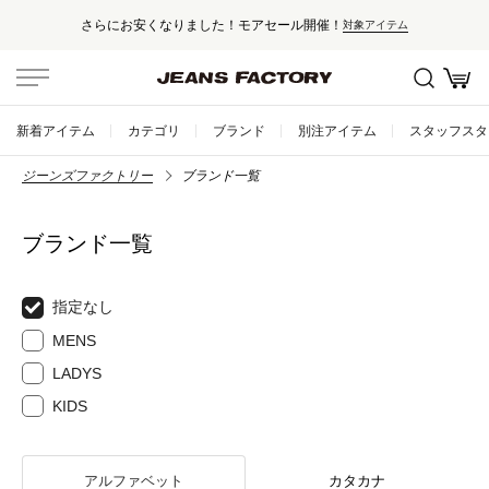
さらにお安くなりました！モアセール開催！
対象アイテム
新着アイテム
カテゴリ
ブランド
別注アイテム
スタッフスタ
ジーンズファクトリー
ブランド一覧
ブランド一覧
指定なし
MENS
LADYS
KIDS
アルファベット
カタカナ