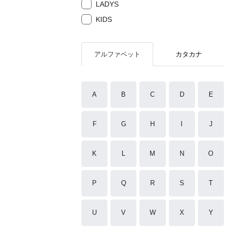
LADYS
KIDS
アルファベット
カタカナ
A
B
C
D
E
F
G
H
I
J
K
L
M
N
O
P
Q
R
S
T
U
V
W
X
Y